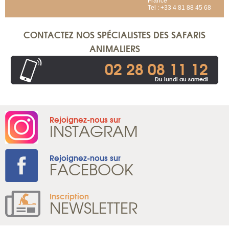
France
Tel : +33 4 81 88 45 68
CONTACTEZ NOS SPÉCIALISTES DES SAFARIS
ANIMALIERS
02 28 08 11 12
Du lundi au samedi
Rejoignez-nous sur
INSTAGRAM
Rejoignez-nous sur
FACEBOOK
Inscription
NEWSLETTER