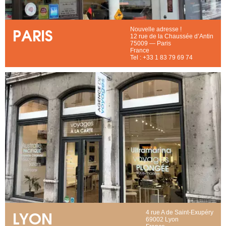
PARIS
Nouvelle adresse !
12 rue de la Chaussée d’Antin
75009 — Paris
France
Tel : +33 1 83 79 69 74
LYON
4 rue A de Saint-Exupéry
69002 Lyon