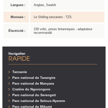
Langues :
Anglais, Swahili
Monnaie :
Le Shilling tanzanien : TZS
230 volts, prises britanniques - adaptateur
Électricité :
recommandé.
Navigation
RAPIDE
Tanzanie
Parc national de Tarangire
Parc national de Manyara
Cratère du Ngorongoro
Parc national du Serengeti
Parc national de Selous-Nyerere
Parc national de Mikumi