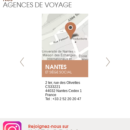
AGENCES DE VOYAGE
NANTES
GENÈV
ET SIÈGE SOCIAL
Saint-Exupéry
2 ter, rue des Olivettes
rue de Montc
n
CS33221
1207 Genèv
44032 Nantes Cedex 1
Suisse
 81 88 45 68
France
Tel : +41 22 
Tel : +33 2 52 20 20 47
Rejoignez-nous sur