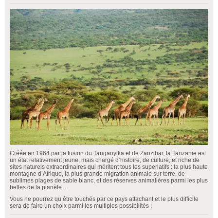
Créée en 1964 par la fusion du Tanganyika et de Zanzibar, la Tanzanie est
un état relativement jeune, mais chargé d’histoire, de culture, et riche de
sites naturels extraordinaires qui méritent tous les superlatifs : la plus haute
montagne d’Afrique, la plus grande migration animale sur terre, de
sublimes plages de sable blanc, et des réserves animalières parmi les plus
belles de la planète…
Vous ne pourrez qu’être touchés par ce pays attachant et le plus difficile
sera de faire un choix parmi les multiples possibilités :