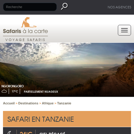
NOS AGENCES
VOYAGE SAFARIS
NGORONGORO
17°C
PARTIELLEMENT NUAGEUX
Accueil
>
Destinations
>
Afrique
>
Tanzanie
SAFARI EN TANZANIE
24°C