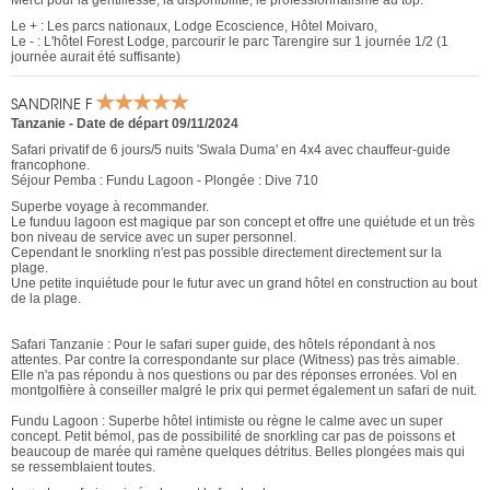
Merci pour la gentillesse, la disponibilité, le professionnalisme au top.
Le + : Les parcs nationaux, Lodge Ecoscience, Hôtel Moivaro,
Le - : L'hôtel Forest Lodge, parcourir le parc Tarengire sur 1 journée 1/2 (1
journée aurait été suffisante)
SANDRINE F
Tanzanie
-
Date de départ 09/11/2024
Safari privatif de 6 jours/5 nuits 'Swala Duma' en 4x4 avec chauffeur-guide
francophone.
Séjour Pemba : Fundu Lagoon - Plongée : Dive 710
Superbe voyage à recommander.
Le funduu lagoon est magique par son concept et offre une quiétude et un très
bon niveau de service avec un super personnel.
Cependant le snorkling n'est pas possible directement directement sur la
plage.
Une petite inquiétude pour le futur avec un grand hôtel en construction au bout
de la plage.
Safari Tanzanie : Pour le safari super guide, des hôtels répondant à nos
attentes. Par contre la correspondante sur place (Witness) pas très aimable.
Elle n'a pas répondu à nos questions ou par des réponses erronées. Vol en
montgolfière à conseiller malgré le prix qui permet également un safari de nuit.
Fundu Lagoon : Superbe hôtel intimiste ou règne le calme avec un super
concept. Petit bémol, pas de possibilité de snorkling car pas de poissons et
beaucoup de marée qui ramène quelques détritus. Belles plongées mais qui
se ressemblaient toutes.