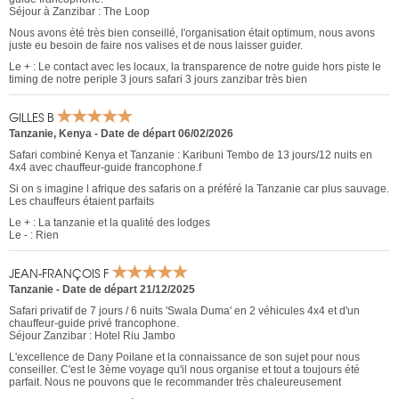
Séjour à Zanzibar : The Loop
Nous avons été très bien conseillé, l'organisation était optimum, nous avons
juste eu besoin de faire nos valises et de nous laisser guider.
Le + : Le contact avec les locaux, la transparence de notre guide hors piste le
timing de notre periple 3 jours safari 3 jours zanzibar très bien
GILLES B
Tanzanie
,
Kenya
-
Date de départ 06/02/2026
Safari combiné Kenya et Tanzanie : Karibuni Tembo de 13 jours/12 nuits en
4x4 avec chauffeur-guide francophone.f
Si on s imagine l afrique des safaris on a préféré la Tanzanie car plus sauvage.
Les chauffeurs étaient parfaits
Le + : La tanzanie et la qualité des lodges
Le - : Rien
JEAN-FRANÇOIS F
Tanzanie
-
Date de départ 21/12/2025
Safari privatif de 7 jours / 6 nuits 'Swala Duma' en 2 véhicules 4x4 et d'un
chauffeur-guide privé francophone.
Séjour Zanzibar : Hotel Riu Jambo
L'excellence de Dany Poilane et la connaissance de son sujet pour nous
conseiller. C'est le 3ème voyage qu'il nous organise et tout a toujours été
parfait. Nous ne pouvons que le recommander très chaleureusement