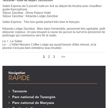
Tanzanie
-
Date de départ 16/10/2024
Safari Express de 5 jours/4 nuits en 4x4 au départ de Arusha avec chauffeur-
guide francophone.
Séjour Zanzibar : Dhow Palace Hotel
Séjour Zanzibar : Kibanda Lodge Zanzibar
Safari Express : Très bon guide parlant très bien le français
Kibanda Lodge Zanzibar : Bien dans l'ensemble, personnel très agréable, petit
déjeuner copieux. Un peu bruyant à cause du jaccuzi la nuit et le personnel de
jardinage qui commence vers 6h le matin
Le + : Le Safari
Le - : L'Hôtel Moivaro Coffee Lodge qui aurait besoin d'être rénové, et la
piscine n'est pas bien entretenu (eau trouble)
1
2
3
>>
Navigation
RAPIDE
Tanzanie
Parc national de Tarangire
Parc national de Manyara