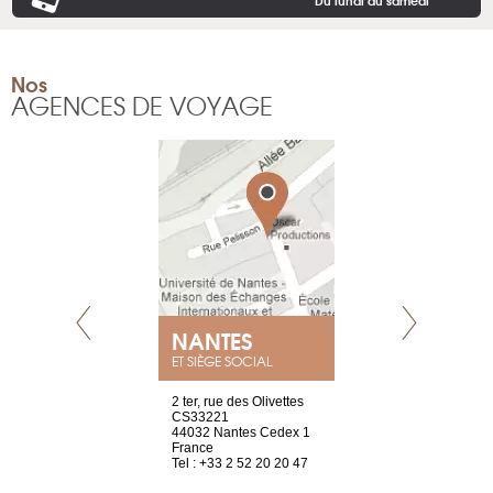
Nos
AGENCES DE VOYAGE
NANTES
GENÈV
ET SIÈGE SOCIAL
Saint-Exupéry
2 ter, rue des Olivettes
rue de Montc
n
CS33221
1207 Genèv
44032 Nantes Cedex 1
Suisse
 81 88 45 68
France
Tel : +41 22 
Tel : +33 2 52 20 20 47