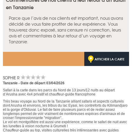
en Tanzanie
Parce que l’avis de nos clients est important, nous avons
décidé de vous faire profiter de leur expérience. Vous
trouverez donc exposé, sans censure ni correction, leurs
avis et commentaires à leur retour d’un voyage en
Tanzanie.
AFFICHER LA CARTE
SOPHIE R
Tanzanie
-
Date de départ 03/04/2026
Safari à la carte dans les parcs du Nord de 13 jours/12 nuits au départ
d’Arusha avec 4x4 privatif et chauffeur-guide francophone
Très beau voyage au Nord de la Tanzanie alliant safaris et aspects culturels
dont Arusha et environs, les tribus du lac Eyasi, les contreforts du Kilimandjaro
et la gorge d'Olduvai. Le fait de faire plusieurs parcs et de rester assez
longtemps permet de voir vraiment de nombreuses espèces d'animaux et de
croiser l'impressionnante "migration".
Le vol en montgolfière est aussi une expérience, comme le safari de nuit avec
les lunettes à vision nocturne à Grumeti !
Chauffeur-guide au top, visites culturelles très intéressantes avec guides