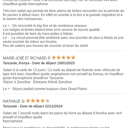
Circuit de 8 jours/7 nuits 'A la rencontre des Big Five' en véhicule 4x4 avec
chauffeur-guide francophone
Très bon safari qui permet de faire pleins de belles rencontre sur la période de
fin janvier à début mars. En effet on assiste à la fois à la grande migration et à
la saison des naissances.
Le + : On rencontré le big five et de nombreux oiseaux.
Les lodges et tentes étaient bien et le service de bonne qualité.
Il est possible de faire du hors-pistes à Ndutu.
Le - : Le circuit pourrait être amélioré avec une journée de plus à Ndutu et une
seule journée de retour sur Arusha.
Peu de safaris aux heures de coucher et lever du soleil.
MARIE-JOSÉ ET RICHARD R
Tanzanie
,
Kenya
-
Date de départ 19/01/2025
Safari à la carte de 13 jours / 12 nuits au départ de Nairobi avec véhicule de
type 4x4 avec chauffeur-guide anglophone non privatif au Kenya, et chauffeur-
guide francophone privatif en Tanzanie.
Séjour à Zanzibar : Elewana Kilindi Zanzibar
Le + : Séjour parfait comme toujours chez Great Plains
NATHALIE G
Tanzanie
-
Date de départ 22/12/2024
Safari de 7 jours/6 nuits dans les parcs du Nord au départ d’Arusha avec 4x4
privatif et chauffeur-guide
francophone.