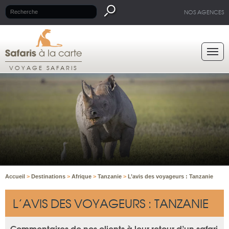
NOS AGENCES
VOYAGE SAFARIS
Accueil
>
Destinations
>
Afrique
>
Tanzanie
>
L’avis des voyageurs : Tanzanie
L’AVIS DES VOYAGEURS : TANZANIE
Commentaires de nos clients à leur retour d’un safari