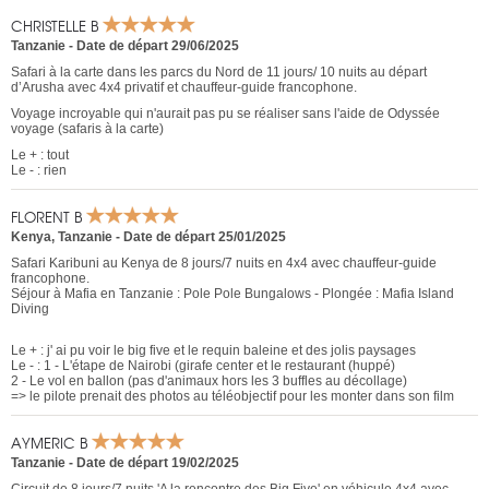
CHRISTELLE B
Tanzanie
-
Date de départ 29/06/2025
Safari à la carte dans les parcs du Nord de 11 jours/ 10 nuits au départ
d’Arusha avec 4x4 privatif et chauffeur-guide francophone.
Voyage incroyable qui n'aurait pas pu se réaliser sans l'aide de Odyssée
voyage (safaris à la carte)
Le + : tout
Le - : rien
FLORENT B
Kenya
,
Tanzanie
-
Date de départ 25/01/2025
Safari Karibuni au Kenya de 8 jours/7 nuits en 4x4 avec chauffeur-guide
francophone.
Séjour à Mafia en Tanzanie : Pole Pole Bungalows - Plongée : Mafia Island
Diving
Le + : j' ai pu voir le big five et le requin baleine et des jolis paysages
Le - : 1 - L'étape de Nairobi (girafe center et le restaurant (huppé)
2 - Le vol en ballon (pas d'animaux hors les 3 buffles au décollage)
=> le pilote prenait des photos au téléobjectif pour les monter dans son film
AYMERIC B
Tanzanie
-
Date de départ 19/02/2025