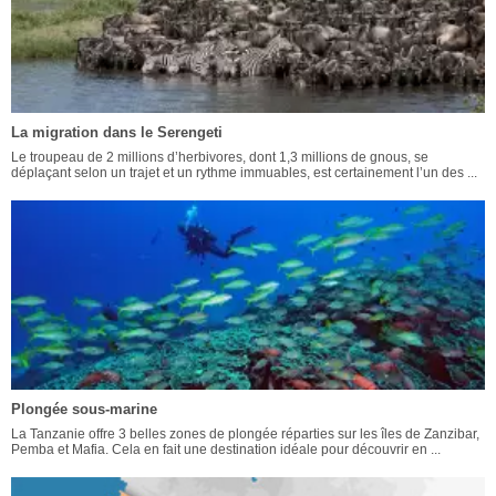
La migration dans le Serengeti
Le troupeau de 2 millions d’herbivores, dont 1,3 millions de gnous, se
déplaçant selon un trajet et un rythme immuables, est certainement l’un des ...
Plongée sous-marine
La Tanzanie offre 3 belles zones de plongée réparties sur les îles de Zanzibar,
Pemba et Mafia. Cela en fait une destination idéale pour découvrir en ...