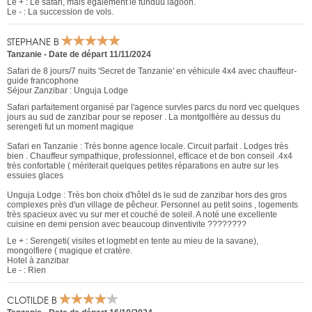
Le + : Le safari, mais également le funduu lagoon.
Le - : La succession de vols.
STEPHANE B
Tanzanie
-
Date de départ 11/11/2024
Safari de 8 jours/7 nuits 'Secret de Tanzanie' en véhicule 4x4 avec chauffeur-
guide francophone
Séjour Zanzibar : Unguja Lodge
Safari parfaitement organisé par l'agence survles parcs du nord vec quelques
jours au sud de zanzibar pour se reposer . La montgolfière au dessus du
serengeti fut un moment magique
Safari en Tanzanie : Très bonne agence locale. Circuit parfait . Lodges très
bien . Chauffeur sympathique, professionnel, efficace et de bon conseil .4x4
très confortable ( mériterait quelques petites réparations en autre sur les
essuies glaces
Unguja Lodge : Très bon choix d'hôtel ds le sud de zanzibar hors des gros
complexes près d'un village de pêcheur. Personnel au petit soins , logements
très spacieux avec vu sur mer et couché de soleil. A noté une excellente
cuisine en demi pension avec beaucoup dinventivite ????????
Le + : Serengeti( visites et logmebt en tente au mieu de la savane),
mongolfiere ( magique et cratère.
Hotel à zanzibar
Le - : Rien
CLOTILDE B