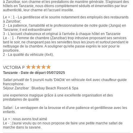
à Zanzibar, son charme et les prestations de manière générale. S'agissant des
hôtels en Tanzanie, nous étions complètement séduits et émerveillés par leur
authenticité, leur charme et l'accueil insolite.
Le + : 1 - La gentillesse et le sourire notamment des employés des restaurants
à Zanzibar;
2 - La patience, l'amabilité et le professionnalisme de notre guide (Junga) en
Tanzanie; il est extraordinaire!
3 - L'accueil chaleureux et original à l'arrivée à chaque hôtel en Tanzanie
Le - : 1 - Femme de chambre (Zanzibar) trop intrusive proposant ses services
tard le soir, ne changeant pas les serviettes tous les jours et surtout pendant le
nettoyage de la chambre. A souligner qu'elle passe exprès le soir pour le
pourboire.
2 - La qualité du véhicule (4x4).
VICTORIA P
Tanzanie
-
Date de départ 05/07/2025
Safari privatif de 5 jours/4 nuits 'DikDik' en véhicule 4x4 avec chauffeur-guide
francophone.
Séjour Zanzibar : Bluebay Beach Resort & Spa
une experience magique grâce à une excellente organisation et des
prestataires de qualité
Safari : Le verstappen de la brousse et d'une patience et gentilllesse avec les
enfants.
Le + : nous avons tout aimé
Le - : j'aurai voulu qu on nous propose de faire une petite marche safari de
marche dans la savane.