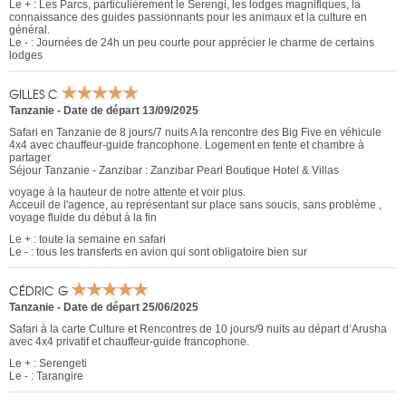
Le + : Les Parcs, particulièrement le Serengi, les lodges magnifiques, la
connaissance des guides passionnants pour les animaux et la culture en
général.
Le - : Journées de 24h un peu courte pour apprécier le charme de certains
lodges
GILLES C
Tanzanie
-
Date de départ 13/09/2025
Safari en Tanzanie de 8 jours/7 nuits A la rencontre des Big Five en véhicule
4x4 avec chauffeur-guide francophone. Logement en tente et chambre à
partager
Séjour Tanzanie - Zanzibar : Zanzibar Pearl Boutique Hotel & Villas
voyage à la hauteur de notre attente et voir plus.
Acceuil de l'agence, au représentant sur place sans soucis, sans problème ,
voyage fluide du début à la fin
Le + : toute la semaine en safari
Le - : tous les transferts en avion qui sont obligatoire bien sur
CÉDRIC G
Tanzanie
-
Date de départ 25/06/2025
Safari à la carte Culture et Rencontres de 10 jours/9 nuits au départ d’Arusha
avec 4x4 privatif et chauffeur-guide francophone.
Le + : Serengeti
Le - : Tarangire