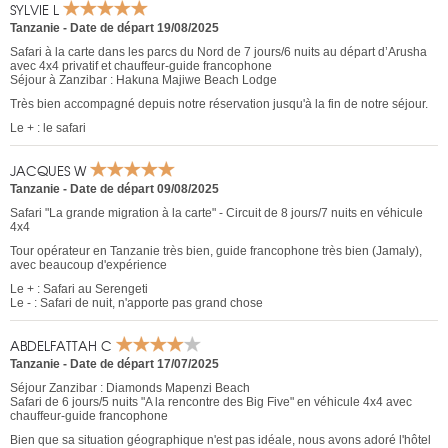
SYLVIE L
Tanzanie
-
Date de départ 19/08/2025
Safari à la carte dans les parcs du Nord de 7 jours/6 nuits au départ d’Arusha
avec 4x4 privatif et chauffeur-guide francophone
Séjour à Zanzibar : Hakuna Majiwe Beach Lodge
Très bien accompagné depuis notre réservation jusqu'à la fin de notre séjour.
Le + : le safari
JACQUES W
Tanzanie
-
Date de départ 09/08/2025
Safari "La grande migration à la carte" - Circuit de 8 jours/7 nuits en véhicule
4x4
Tour opérateur en Tanzanie très bien, guide francophone très bien (Jamaly),
avec beaucoup d'expérience
Le + : Safari au Serengeti
Le - : Safari de nuit, n'apporte pas grand chose
ABDELFATTAH C
Tanzanie
-
Date de départ 17/07/2025
Séjour Zanzibar : Diamonds Mapenzi Beach
Safari de 6 jours/5 nuits "A la rencontre des Big Five" en véhicule 4x4 avec
chauffeur-guide francophone
Bien que sa situation géographique n'est pas idéale, nous avons adoré l'hôtel