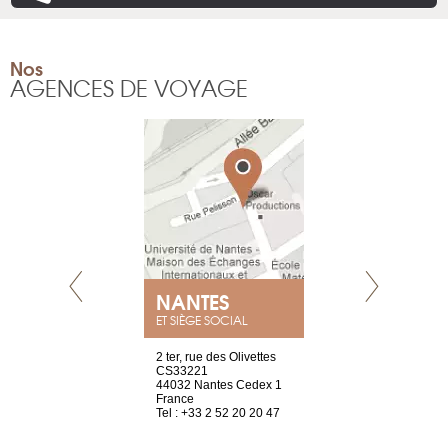
Nos
AGENCES DE VOYAGE
NANTES
GENÈV
ET SIÈGE SOCIAL
Saint-Exupéry
2 ter, rue des Olivettes
rue de Montc
n
CS33221
1207 Genèv
44032 Nantes Cedex 1
Suisse
 81 88 45 68
France
Tel : +41 22 
Tel : +33 2 52 20 20 47