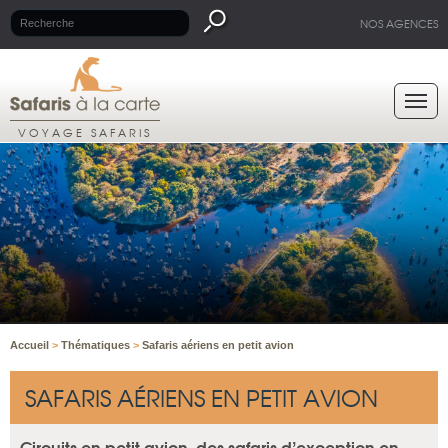
NOS AGENCES
VOYAGE SAFARIS
Accueil
>
Thématiques
>
Safaris aériens en petit avion
SAFARIS AÉRIENS EN PETIT AVION
Circuits en petit avion, des safaris d’exception en