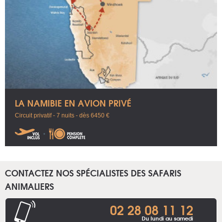
LA NAMIBIE EN AVION PRIVÉ
Circuit privatif - 7 nuits - dès 6450 €
CONTACTEZ NOS SPÉCIALISTES DES SAFARIS
ANIMALIERS
02 28 08 11 12
Du lundi au samedi