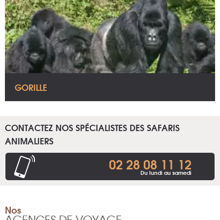
GORILLE
CONTACTEZ NOS SPÉCIALISTES DES SAFARIS
ANIMALIERS
02 28 08 11 12
Du lundi au samedi
Nos
AGENCES DE VOYAGE