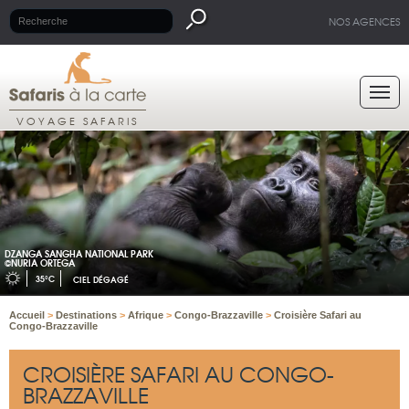
NOS AGENCES
VOYAGE SAFARIS
DZANGA SANGHA NATIONAL PARK
©NURIA ORTEGA
35°C
CIEL DÉGAGÉ
Accueil
>
Destinations
>
Afrique
>
Congo-Brazzaville
>
Croisière Safari au
Congo-Brazzaville
CROISIÈRE SAFARI AU CONGO-
BRAZZAVILLE