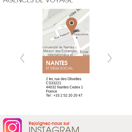
NANTES
GENÈV
ET SIÈGE SOCIAL
Saint-Exupéry
2 ter, rue des Olivettes
rue de Montc
n
CS33221
1207 Genèv
44032 Nantes Cedex 1
Suisse
 81 88 45 68
France
Tel : +41 22 
Tel : +33 2 52 20 20 47
Rejoignez-nous sur
INSTAGRAM