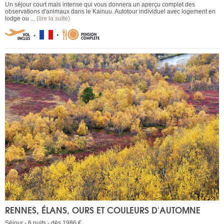
Un séjour court mais intense qui vous donnera un aperçu complet des
observations d'animaux dans le Kainuu. Autotour individuel avec logement en
lodge ou ...
(lire la suite)
RENNES, ÉLANS, OURS ET COULEURS D'AUTOMNE
Séjour - 6 nuits - dès 1986 €