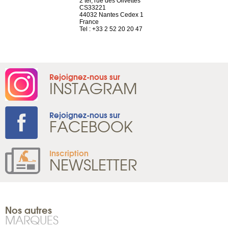
Saint-Exupéry
2 ter, rue des Olivettes
rue de Montc
n
CS33221
1207 Genèv
44032 Nantes Cedex 1
Suisse
 81 88 45 68
France
Tel : +41 22 
Tel : +33 2 52 20 20 47
Rejoignez-nous sur
INSTAGRAM
Rejoignez-nous sur
FACEBOOK
Inscription
NEWSLETTER
Nos autres
MARQUES