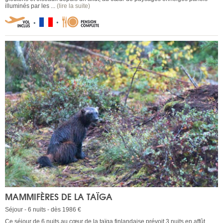
illuminés par les ...
(lire la suite)
MAMMIFÈRES DE LA TAÏGA
Séjour - 6 nuits - dès 1986 €
Ce séjour de 6 nuits au cœur de la taïga finlandaise prévoit 3 nuits en affût