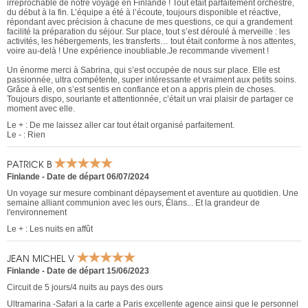
irréprochable de notre voyage en Finlande ! Tout était parfaitement orchestré,
du début à la fin. L’équipe a été à l’écoute, toujours disponible et réactive,
répondant avec précision à chacune de mes questions, ce qui a grandement
facilité la préparation du séjour. Sur place, tout s’est déroulé à merveille : les
activités, les hébergements, les transferts… tout était conforme à nos attentes,
voire au-delà ! Une expérience inoubliable.Je recommande vivement !
Un énorme merci à Sabrina, qui s’est occupée de nous sur place. Elle est
passionnée, ultra compétente, super intéressante et vraiment aux petits soins.
Grâce à elle, on s’est sentis en confiance et on a appris plein de choses.
Toujours dispo, souriante et attentionnée, c’était un vrai plaisir de partager ce
moment avec elle.
Le + : De me laissez aller car tout était organisé parfaitement.
Le - : Rien
PATRICK B
Finlande
-
Date de départ 06/07/2024
Un voyage sur mesure combinant dépaysement et aventure au quotidien. Une
semaine alliant communion avec les ours, Élans... Et la grandeur de
l'environnement
Le + : Les nuits en affût
JEAN MICHEL V
Finlande
-
Date de départ 15/06/2023
Circuit de 5 jours/4 nuits au pays des ours
Ultramarina -Safari a la carte a Paris excellente agence ainsi que le personnel