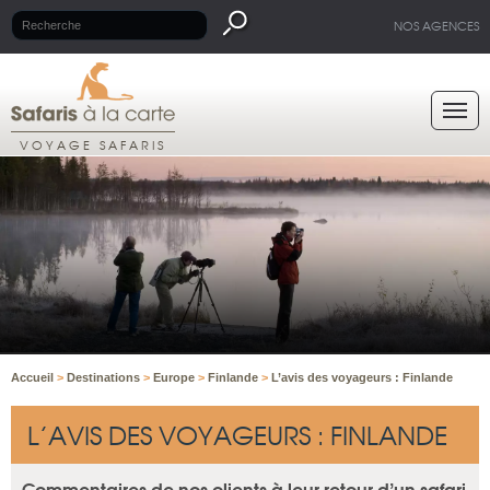
NOS AGENCES
VOYAGE SAFARIS
Accueil
>
Destinations
>
Europe
>
Finlande
>
L’avis des voyageurs : Finlande
L’AVIS DES VOYAGEURS : FINLANDE
Commentaires de nos clients à leur retour d’un safari