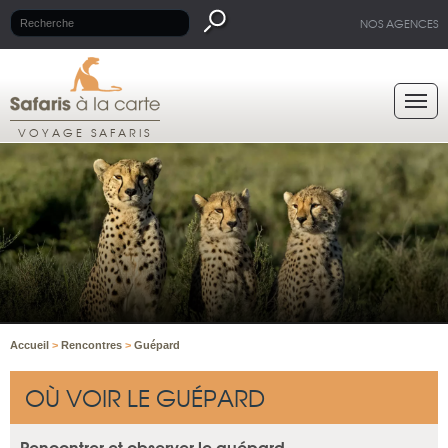
NOS AGENCES
VOYAGE SAFARIS
Accueil
>
Rencontres
>
Guépard
OÙ VOIR LE GUÉPARD
Rencontrer et observer le guépard