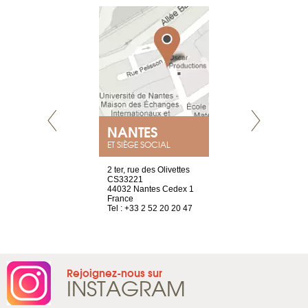
NANTES
GENÈV
ET SIÈGE SOCIAL
Saint-Exupéry
2 ter, rue des Olivettes
rue de Montc
n
CS33221
1207 Genèv
44032 Nantes Cedex 1
Suisse
 81 88 45 68
France
Tel : +41 22 
Tel : +33 2 52 20 20 47
Rejoignez-nous sur
INSTAGRAM