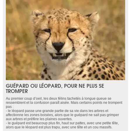
GUÉPARD OU LÉOPARD, POUR NE PLUS SE
TROMPER
Au premier coup d’oeil, les deux félins tachetés à longue queue se
ressemblent et la confusion paraît aisée. Mais certains points ne trompent
pas :
- le léopard passe une grande partie de sa vie dans les arbres et
affectionne les zones boisées, alors que le guépard ne sait pas grimper
aux arbres et préfère les plaines ouvertes.
- le guépard est beaucoup plus fin, haut sur pattes, avec une petite tête,
alors que le léopard est plus trapu, avec une tête et un cou massifs.