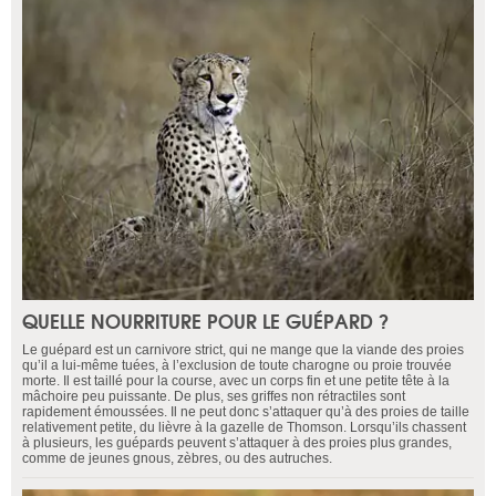
QUELLE NOURRITURE POUR LE GUÉPARD ?
Le guépard est un carnivore strict, qui ne mange que la viande des proies
qu’il a lui-même tuées, à l’exclusion de toute charogne ou proie trouvée
morte. Il est taillé pour la course, avec un corps fin et une petite tête à la
mâchoire peu puissante. De plus, ses griffes non rétractiles sont
rapidement émoussées. Il ne peut donc s’attaquer qu’à des proies de taille
relativement petite, du lièvre à la gazelle de Thomson. Lorsqu’ils chassent
à plusieurs, les guépards peuvent s’attaquer à des proies plus grandes,
comme de jeunes gnous, zèbres, ou des autruches.