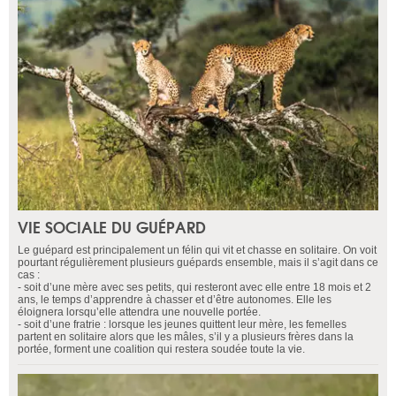
VIE SOCIALE DU GUÉPARD
Le guépard est principalement un félin qui vit et chasse en solitaire. On voit
pourtant régulièrement plusieurs guépards ensemble, mais il s’agit dans ce
cas :
- soit d’une mère avec ses petits, qui resteront avec elle entre 18 mois et 2
ans, le temps d’apprendre à chasser et d’être autonomes. Elle les
éloignera lorsqu’elle attendra une nouvelle portée.
- soit d’une fratrie : lorsque les jeunes quittent leur mère, les femelles
partent en solitaire alors que les mâles, s’il y a plusieurs frères dans la
portée, forment une coalition qui restera soudée toute la vie.