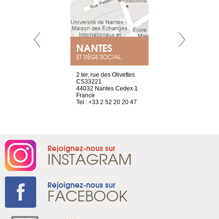
NANTES
GENÈV
ET SIÈGE SOCIAL
Saint-Exupéry
2 ter, rue des Olivettes
rue de Montc
n
CS33221
1207 Genèv
44032 Nantes Cedex 1
Suisse
 81 88 45 68
France
Tel : +41 22 
Tel : +33 2 52 20 20 47
Rejoignez-nous sur
INSTAGRAM
Rejoignez-nous sur
FACEBOOK