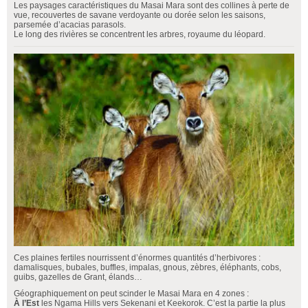
Les paysages caractéristiques du Masai Mara sont des collines à perte de
vue, recouvertes de savane verdoyante ou dorée selon les saisons,
parsemée d’acacias parasols.
Le long des rivières se concentrent les arbres, royaume du léopard.
Ces plaines fertiles nourrissent d’énormes quantités d’herbivores :
damalisques, bubales, buffles, impalas, gnous, zèbres, éléphants, cobs,
guibs, gazelles de Grant, élands…
Géographiquement on peut scinder le Masai Mara en 4 zones :
À l’Est
les Ngama Hills vers Sekenani et Keekorok. C’est la partie la plus