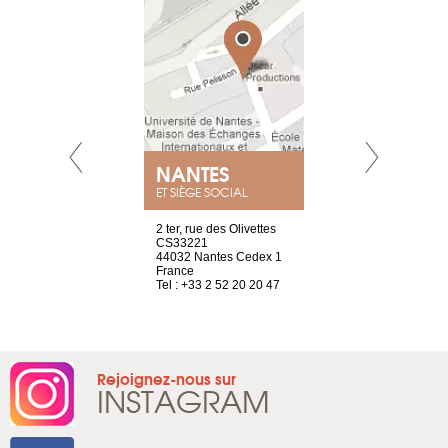
NANTES
GENÈV
ET SIÈGE SOCIAL
Saint-Exupéry
2 ter, rue des Olivettes
rue de Montc
n
CS33221
1207 Genèv
44032 Nantes Cedex 1
Suisse
 81 88 45 68
France
Tel : +41 22 
Tel : +33 2 52 20 20 47
Rejoignez-nous sur
INSTAGRAM