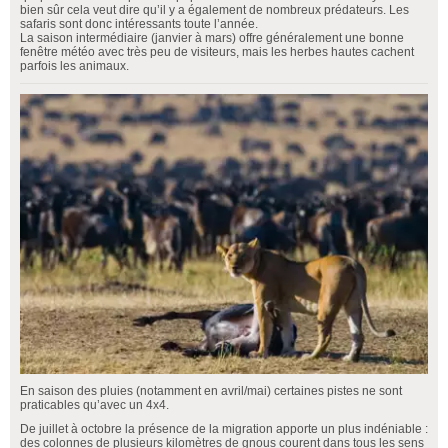
bien sûr cela veut dire qu’il y a également de nombreux prédateurs. Les
safaris sont donc intéressants toute l’année.
La saison intermédiaire (janvier à mars) offre généralement une bonne
fenêtre météo avec très peu de visiteurs, mais les herbes hautes cachent
parfois les animaux.
En saison des pluies (notamment en avril/mai) certaines pistes ne sont
praticables qu’avec un 4x4.
De juillet à octobre la présence de la migration apporte un plus indéniable :
des colonnes de plusieurs kilomètres de gnous courent dans tous les sens