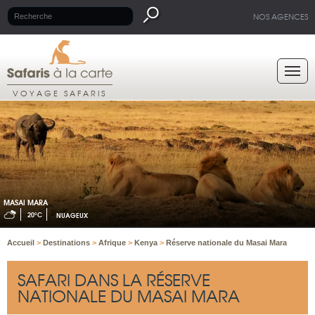
NOS AGENCES
VOYAGE SAFARIS
MASAI MARA
20°C
NUAGEUX
Accueil
>
Destinations
>
Afrique
>
Kenya
>
Réserve nationale du Masai Mara
SAFARI DANS LA RÉSERVE
NATIONALE DU MASAI MARA