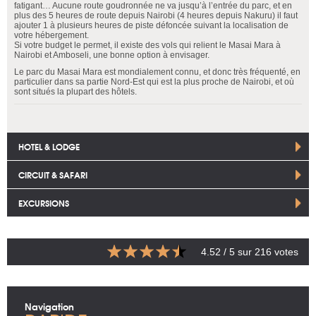
fatigant… Aucune route goudronnée ne va jusqu’à l’entrée du parc, et en
plus des 5 heures de route depuis Nairobi (4 heures depuis Nakuru) il faut
ajouter 1 à plusieurs heures de piste défoncée suivant la localisation de
votre hébergement.
Si votre budget le permet, il existe des vols qui relient le Masai Mara à
Nairobi et Amboseli, une bonne option à envisager.
Le parc du Masai Mara est mondialement connu, et donc très fréquenté, en
particulier dans sa partie Nord-Est qui est la plus proche de Nairobi, et où
sont situés la plupart des hôtels.
HOTEL & LODGE
CIRCUIT & SAFARI
EXCURSIONS
4.52
/ 5 sur
216
votes
Navigation