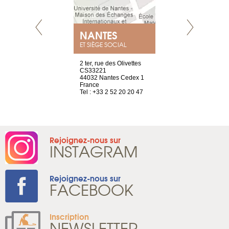
NANTES
GENÈV
ET SIÈGE SOCIAL
Saint-Exupéry
2 ter, rue des Olivettes
rue de Montc
n
CS33221
1207 Genèv
44032 Nantes Cedex 1
Suisse
 81 88 45 68
France
Tel : +41 22 
Tel : +33 2 52 20 20 47
Rejoignez-nous sur
INSTAGRAM
Rejoignez-nous sur
FACEBOOK
Inscription
NEWSLETTER