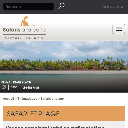
NOS AGENCES
VOYAGE SAFARIS
KENYA - DIANI BEACH
28°C
LÉGÈRE PLUIE
Accueil
>
Thématiques
>
Safaris et plage
SAFARI ET PLAGE
Voyage combinant safari animalier et séjour