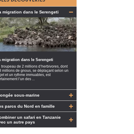
a migration dans le Serengeti
 migration dans le Serengeti
 troupeau de 2 millions d’herbivores, dont
3 millions de gnous, se déplaçant selon un
ajet et un rythme immuables, est
rtainement l’un des ...
longée sous-marine
es parcs du Nord en famille
ombiner un safari en Tanzanie
vec un autre pays