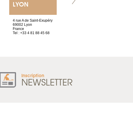
LYON
NANTES
ET SIÈGE SOCIAL
4 rue A de Saint-Exupéry
2 ter, rue des Olivettes
69002 Lyon
CS33221
France
44032 Nantes Cedex 1
Tel : +33 4 81 88 45 68
France
Tel : +33 2 52 20 20 47
Inscription
NEWSLETTER