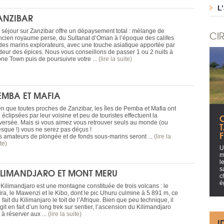
L
ANZIBAR
 séjour sur Zanzibar offre un dépaysement total : mélange de
CIR
ancien royaume perse, du Sultanat d’Oman à l’époque des califes
 des marins explorateurs, avec une touche asiatique apportée par
odeur des épices. Nous vous conseillons de passer 1 ou 2 nuits à
one Town puis de poursuivre votre ...
(lire la suite)
EMBA ET MAFIA
en que toutes proches de Zanzibar, les îles de Pemba et Mafia ont
C
 éclipsées par leur voisine et peu de touristes effectuent la
aversée. Mais si vous aimez vous retrouver seuls au monde (ou
esque !) vous ne serez pas déçus !
s amateurs de plongée et de fonds sous-marins seront ...
(lire la
te)
U
m
l
s
ILIMANDJARO ET MONT MERU
c
é
 Kilimandjaro est une montagne constituée de trois volcans : le
ira, le Mawenzi et le Kibo, dont le pic Uhuru culmine à 5 891 m, ce
 fait du Kilimanjaro le toit de l’Afrique. Bien que peu technique, il
git en fait d’un long trek sur sentier, l’ascension du Kilimandjaro
 à réserver aux ...
(lire la suite)
I