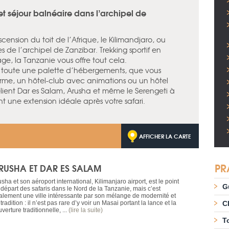
t séjour balnéaire dans l’archipel de
scension du toit de l’Afrique, le Kilimandjaro, ou
 de l’archipel de Zanzibar. Trekking sportif en
e, la Tanzanie vous offre tout cela.
e toute une palette d’hébergements, que vous
arme, un hôtel-club avec animations ou un hôtel
 relient Dar es Salam, Arusha et même le Serengeti à
nt une extension idéale après votre safari.
AFFICHER LA CARTE
PR
RUSHA ET DAR ES SALAM
sha et son aéroport international, Kilimanjaro airport, est le point
G
 départ des safaris dans le Nord de la Tanzanie, mais c’est
alement une ville intéressante par son mélange de modernité et
tradition : il n’est pas rare d’y voir un Masai portant la lance et la
C
verture traditionnelle, ...
(lire la suite)
T