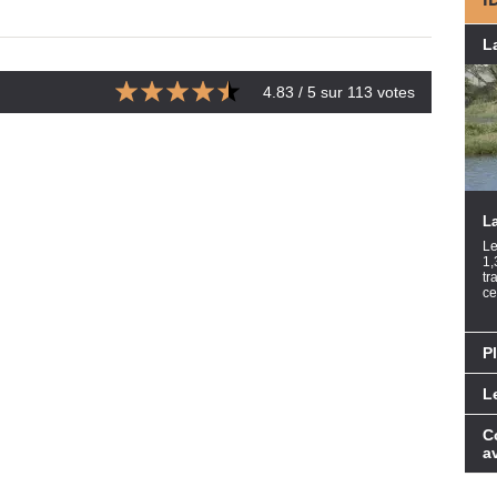
L
4.83
/ 5 sur
113
votes
La
Le
1,
tr
ce
P
L
C
a