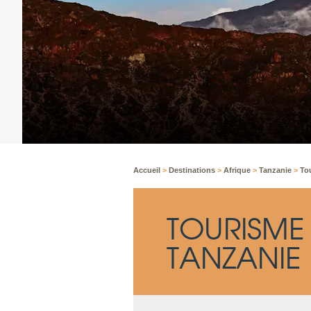
Accueil
>
Destinations
>
Afrique
>
Tanzanie
>
To
TOURISME
TANZANIE