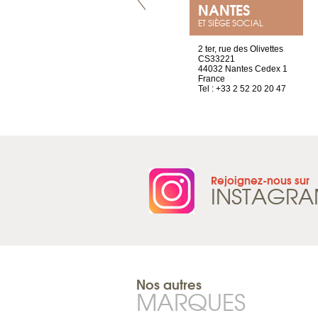
LYON
NANTES
ET SIÈGE SOCIAL
4 rue A de Saint-Exupéry
2 ter, rue des Olivettes
69002 Lyon
CS33221
France
44032 Nantes Cedex 1
Tel : +33 4 81 88 45 68
France
Tel : +33 2 52 20 20 47
Rejoignez-nous sur
INSTAGR
Nos autres
MARQUES