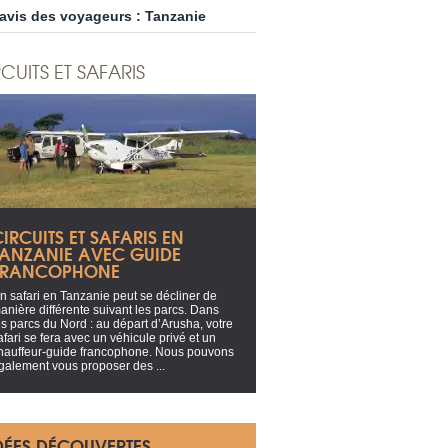
’avis des voyageurs : Tanzanie
CUITS ET SAFARIS
IRCUITS ET SAFARIS EN
TANZANIE AVEC GUIDE
FRANCOPHONE
n safari en Tanzanie peut se décliner de
anière différente suivant les parcs. Dans
es parcs du Nord : au départ d’Arusha, votre
afari se fera avec un véhicule privé et un
hauffeur-guide francophone. Nous pouvons
galement vous proposer des ...
DÉES DÉCOUVERTES