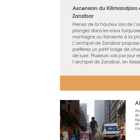
Ascension du Kilimandjaro e
Zanzibar
Prenez de la hauteur lors de l’a
plongez dans les eaux turquoises
montagne ou farniente à la plag
L’archipel de Zanzibar propos
préfériez un petit lodge de ch
de luxe. Plusieurs vols par jour
l’archipel de Zanzibar, en faisa
A
Aru
de
ég
de 
cou