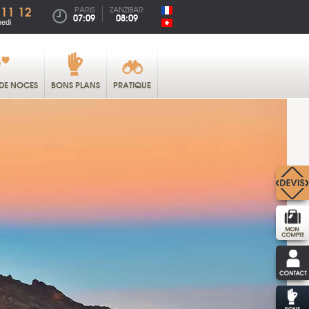
 11 12
PARIS
ZANZIBAR
07:09
08:09
medi
DE NOCES
BONS PLANS
PRATIQUE