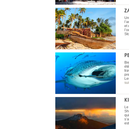
Z
Un
l’
et
l’
St
P
Bi
été
tr
pr
Le
sui
K
Le
Sh
qui
s’a
est