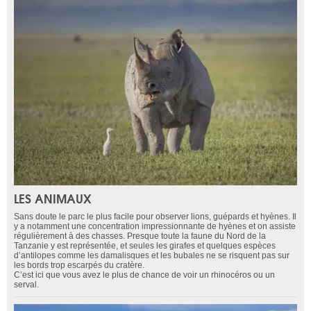
LES ANIMAUX
Sans doute le parc le plus facile pour observer lions, guépards et hyènes. Il
y a notamment une concentration impressionnante de hyènes et on assiste
régulièrement à des chasses. Presque toute la faune du Nord de la
Tanzanie y est représentée, et seules les girafes et quelques espèces
d’antilopes comme les damalisques et les bubales ne se risquent pas sur
les bords trop escarpés du cratère.
C’est ici que vous avez le plus de chance de voir un rhinocéros ou un
serval.