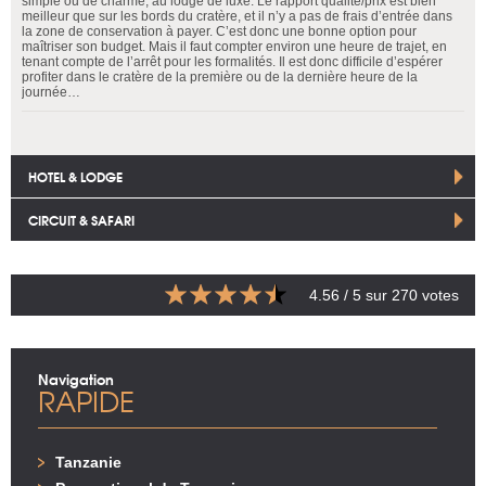
simple ou de charme, au lodge de luxe. Le rapport qualité/prix est bien
meilleur que sur les bords du cratère, et il n’y a pas de frais d’entrée dans
la zone de conservation à payer. C’est donc une bonne option pour
maîtriser son budget. Mais il faut compter environ une heure de trajet, en
tenant compte de l’arrêt pour les formalités. Il est donc difficile d’espérer
profiter dans le cratère de la première ou de la dernière heure de la
journée…
HOTEL & LODGE
CIRCUIT & SAFARI
4.56
/ 5 sur
270
votes
Navigation
RAPIDE
Tanzanie