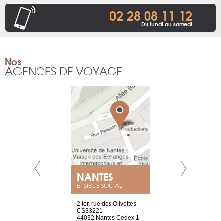
02 28 08 11 12
Du lundi au samedi
Nos
AGENCES DE VOYAGE
NANTES
GENÈV
ET SIÈGE SOCIAL
Saint-Exupéry
2 ter, rue des Olivettes
rue de Montc
n
CS33221
1207 Genèv
44032 Nantes Cedex 1
Suisse