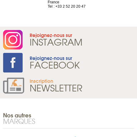
 81 88 45 68
France
Tel : +41 22 
Tel : +33 2 52 20 20 47
Rejoignez-nous sur
INSTAGRAM
Rejoignez-nous sur
FACEBOOK
Inscription
NEWSLETTER
Nos autres
MARQUES