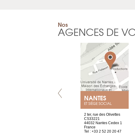
Nos
AGENCES DE V
LYON
NANTES
ET SIÈGE SOCIAL
4 rue A de Saint-Exupéry
2 ter, rue des Olivettes
69002 Lyon
CS33221
France
44032 Nantes Cedex 1
Tel : +33 4 81 88 45 68
France
Tel : +33 2 52 20 20 47