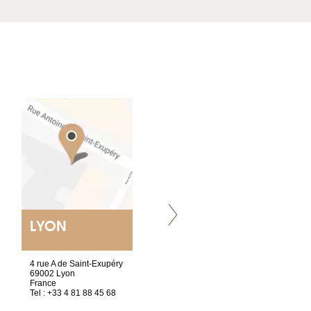
LYON
NANTES
ET SIÈGE SOCIAL
4 rue A de Saint-Exupéry
2 ter, rue des Olivettes
69002 Lyon
CS33221
France
44032 Nantes Cedex 1
Tel : +33 4 81 88 45 68
France
Tel : +33 2 52 20 20 47