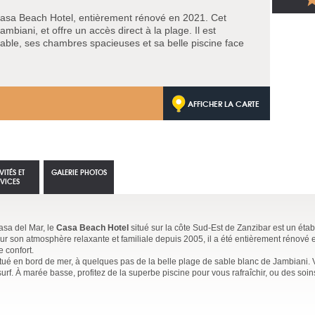
asa Beach Hotel, entièrement rénové en 2021. Cet
ambiani, et offre un accès direct à la plage. Il est
table, ses chambres spacieuses et sa belle piscine face
AFFICHER LA CARTE
VITÉS ET
GALERIE PHOTOS
RVICES
sa del Mar, le
Casa Beach Hotel
situé sur la côte Sud-Est de Zanzibar est un éta
ur son atmosphère relaxante et familiale depuis 2005, il a été entièrement rénové
 confort.
itué en bord de mer, à quelques pas de la belle plage de sable blanc de Jambiani. 
surf. À marée basse, profitez de la superbe piscine pour vous rafraîchir, ou des soin