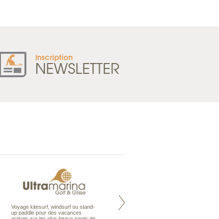
Inscription
NEWSLETTER
Voyage kitesurf, windsurf ou stand-
Maldives à la Carte propose tous
up paddle pour des vacances
les types de voyages aux Maldives,
actives sur les plus beaux spots de
en séjour ou en croisière, pour des