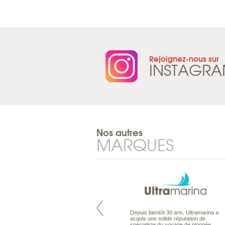
Rejoignez-nous sur
INSTAGR
Nos autres
MARQUES
Pacifique à la carte est le spécialiste
Depuis bientôt 30 ans, Ultramarina a
des voyages dans le Pacifique.
acquis une solide réputation de
Partez à l’autre bout du monde, en
spécialiste du voyage de plongée