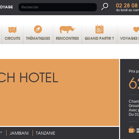
02 28 08
VOYAGE
du lundi au sa
CIRCUITS
THÉMATIQUES
RENCONTRES
QUAND PARTIR ?
VOYAGES 
CH HOTEL
Prix p
6
Chamb
Groun
Avec 
Du 01
*
JAMBIANI
TANZANIE