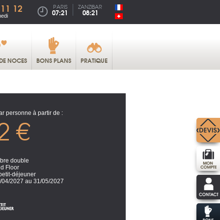
 11 12
PARIS
ZANZIBAR
07:21
08:21
medi
DE NOCES
BONS PLANS
PRATIQUE
ar personne à partir de :
2 €
re double
d Floor
petit-déjeuner
/04/2027 au 31/05/2027