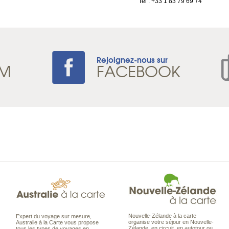
Tel : +33 1 83 79 69 74
Rejoignez-nous sur
AM
FACEBOOK
Nouvelle-Zélande à la carte
Expert du voyage sur mesure,
organise votre séjour en Nouvelle-
Australie à la Carte vous propose
Zélande, en circuit, en autotour ou
tous les types de voyages en