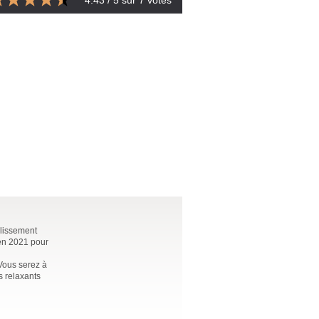
4.43
/ 5 sur
7
votes
blissement
 en 2021 pour
Vous serez à
s relaxants