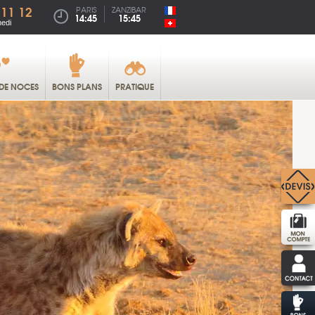
 11 12
PARIS
ZANZIBAR
14:45
15:45
medi
DE NOCES
BONS PLANS
PRATIQUE