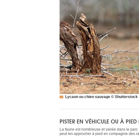
Lycaon ou chien sauvage © Shutterstock -
PISTER EN VÉHICULE OU À PI
La faune est nombreuse et variée dans le parc (
peut les approcher à pied en compagnie des ran