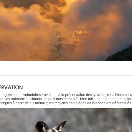
SERVATION
es rangers et des volontaires travaillent à la préservation des lycaons, ces chien
 sur ces animaux fascinants : le petit musée est très bien fait, le personnel particu
fabriqués à partir de fils métalliques recyclés des pièges de braconniers démantelés 