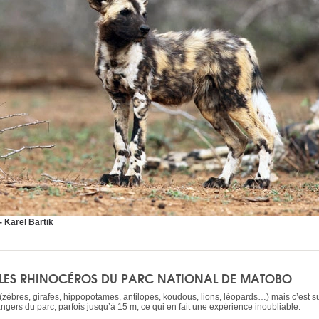
 Karel Bartik
ED LES RHINOCÉROS DU PARC NATIONAL DE MATOBO
zèbres, girafes, hippopotames, antilopes, koudous, lions, léopards…) mais c’est sur
gers du parc, parfois jusqu’à 15 m, ce qui en fait une expérience inoubliable.