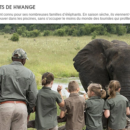
NTS DE HWANGE
t connu pour ses nombreuses familles d’éléphants. En saison sèche, ils viennent vo
reuver dans les piscines, sans s’occuper le moins du monde des touristes qui profite