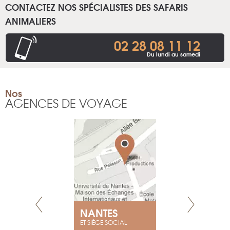
CONTACTEZ NOS SPÉCIALISTES DES SAFARIS
ANIMALIERS
02 28 08 11 12
Du lundi au samedi
Nos
AGENCES DE VOYAGE
NANTES
GENÈV
ET SIÈGE SOCIAL