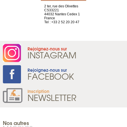
Saint-Exupéry
2 ter, rue des Olivettes
rue de Montc
n
CS33221
1207 Genèv
44032 Nantes Cedex 1
Suisse
 81 88 45 68
France
Tel : +41 22 
Tel : +33 2 52 20 20 47
Rejoignez-nous sur
INSTAGRAM
Rejoignez-nous sur
FACEBOOK
Inscription
NEWSLETTER
Nos autres