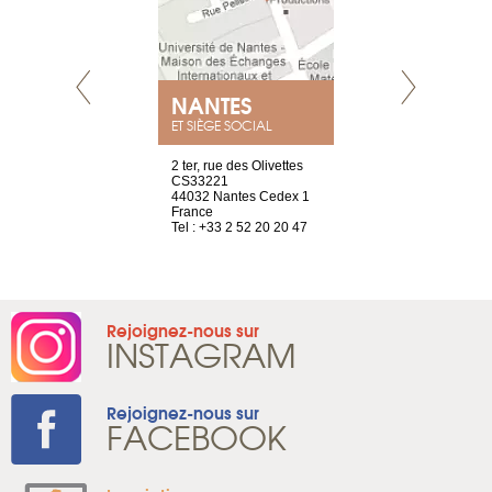
NANTES
GENÈV
ET SIÈGE SOCIAL
Saint-Exupéry
2 ter, rue des Olivettes
rue de Montc
n
CS33221
1207 Genèv
44032 Nantes Cedex 1
Suisse
 81 88 45 68
France
Tel : +41 22 
Tel : +33 2 52 20 20 47
Rejoignez-nous sur
INSTAGRAM
Rejoignez-nous sur
FACEBOOK