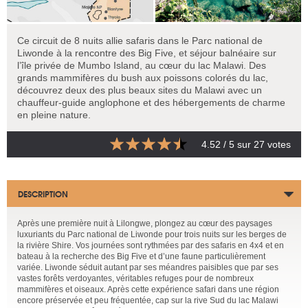
Ce circuit de 8 nuits allie safaris dans le Parc national de
Liwonde à la rencontre des Big Five, et séjour balnéaire sur
l’île privée de Mumbo Island, au cœur du lac Malawi. Des
grands mammifères du bush aux poissons colorés du lac,
découvrez deux des plus beaux sites du Malawi avec un
chauffeur-guide anglophone et des hébergements de charme
en pleine nature.
4.52
/ 5 sur
27
votes
DESCRIPTION
Après une première nuit à Lilongwe, plongez au cœur des paysages
luxuriants du Parc national de Liwonde pour trois nuits sur les berges de
la rivière Shire. Vos journées sont rythmées par des safaris en 4x4 et en
bateau à la recherche des Big Five et d’une faune particulièrement
variée. Liwonde séduit autant par ses méandres paisibles que par ses
vastes forêts verdoyantes, véritables refuges pour de nombreux
mammifères et oiseaux. Après cette expérience safari dans une région
encore préservée et peu fréquentée, cap sur la rive Sud du lac Malawi