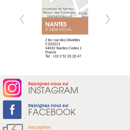
NANTES
GENÈV
ET SIÈGE SOCIAL
Saint-Exupéry
2 ter, rue des Olivettes
rue de Montc
n
CS33221
1207 Genèv
44032 Nantes Cedex 1
Suisse
 81 88 45 68
France
Tel : +41 22 
Tel : +33 2 52 20 20 47
Rejoignez-nous sur
INSTAGRAM
Rejoignez-nous sur
FACEBOOK
Inscription