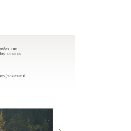
nnées. Elle
t les coutumes
oupés (maximum 6