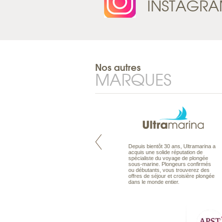
INSTAGR
Nos autres
MARQUES
Pacifique à la carte est le spécialiste
Depuis bientôt 30 ans, Ultramarina a
des voyages dans le Pacifique.
acquis une solide réputation de
Partez à l’autre bout du monde, en
spécialiste du voyage de plongée
séjour ou en croisière, pour
sous-marine. Plongeurs confirmés
découvrir des peuples et des îles
ou débutants, vous trouverez des
toujours plus surprenants, en hôtels
offres de séjour et croisière plongée
de luxe, comme dans des pensions
dans le monde entier.
de charme.