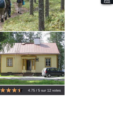
4.75
/ 5 sur
12
votes