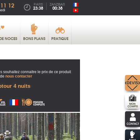
 11 12
PARIS
ZANZIBAR
23:38
00:38
medi
DE NOCES
BONS PLANS
PRATIQUE
s souhaitez connaitre le prix de ce produit
 de
nous contacter
tour 4 nuits