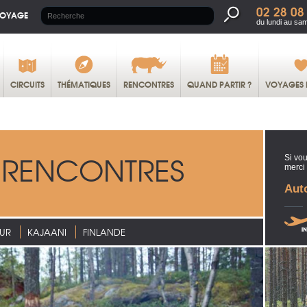
02 28 08
VOYAGE
du lundi au sa
CIRCUITS
THÉMATIQUES
RENCONTRES
QUAND PARTIR ?
VOYAGES 
 RENCONTRES
Si vou
merci
Auto
UR
KAJAANI
FINLANDE