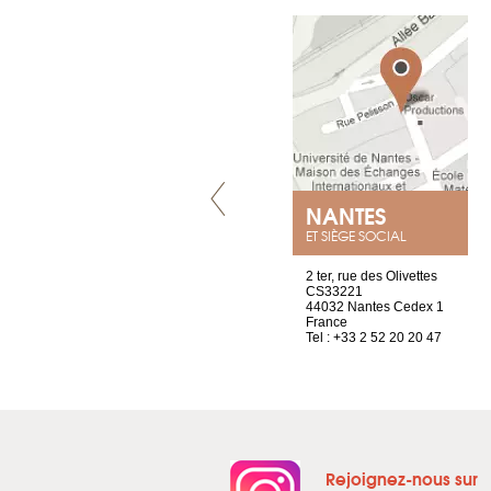
LYON
NANTES
ET SIÈGE SOCIAL
4 rue A de Saint-Exupéry
2 ter, rue des Olivettes
69002 Lyon
CS33221
France
44032 Nantes Cedex 1
Tel : +33 4 81 88 45 68
France
Tel : +33 2 52 20 20 47
Rejoignez-nous sur