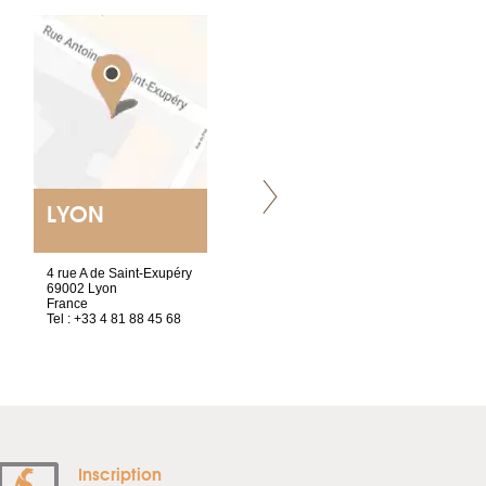
LYON
NANTES
ET SIÈGE SOCIAL
4 rue A de Saint-Exupéry
2 ter, rue des Olivettes
69002 Lyon
CS33221
France
44032 Nantes Cedex 1
Tel : +33 4 81 88 45 68
France
Tel : +33 2 52 20 20 47
Inscription