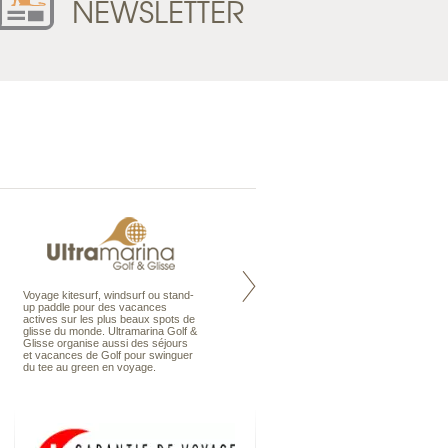
NEWSLETTER
Voyage kitesurf, windsurf ou stand-
Maldives à la Carte propose tous
up paddle pour des vacances
les types de voyages aux Maldives,
actives sur les plus beaux spots de
en séjour ou en croisière, pour des
glisse du monde. Ultramarina Golf &
couples, des vacances en famille ou
Glisse organise aussi des séjours
individuels amateurs de croisière.
et vacances de Golf pour swinguer
Une sélection d’îles et hôtels, fruit
du tee au green en voyage.
d’un travail rigoureux, pour offrir le
meilleur des Maldives.