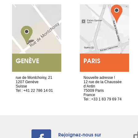
GENÈVE
PARIS
rue de Montchoisy, 21
Nouvelle adresse !
1207 Genève
12 rue de la Chaussée
Suisse
d’Antin
Tel : +41 22 786 14 01
75009 Paris
France
Tel : +33 1 83 79 69 74
Rejoignez-nous sur