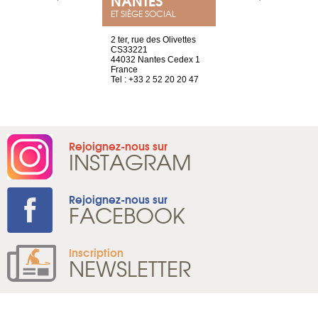
ET SIÈGE SOCIAL
Saint-Exupéry
2 ter, rue des Olivettes
rue de Montc
n
CS33221
1207 Genèv
44032 Nantes Cedex 1
Suisse
 81 88 45 68
France
Tel : +41 22 
Tel : +33 2 52 20 20 47
Rejoignez-nous sur
INSTAGRAM
Rejoignez-nous sur
FACEBOOK
Inscription
NEWSLETTER