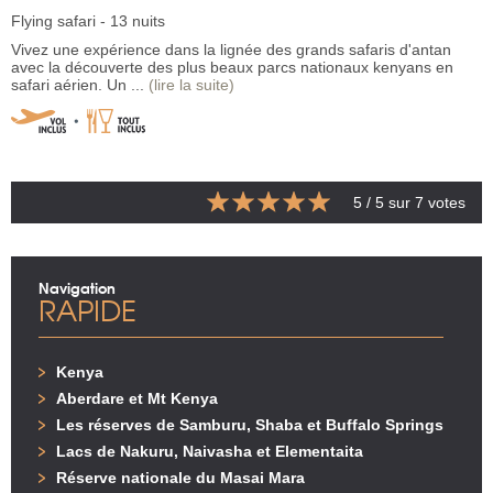
Flying safari - 13 nuits
Vivez une expérience dans la lignée des grands safaris d'antan
avec la découverte des plus beaux parcs nationaux kenyans en
safari aérien. Un ...
(lire la suite)
5
/ 5 sur
7
votes
Navigation
RAPIDE
Kenya
Aberdare et Mt Kenya
Les réserves de Samburu, Shaba et Buffalo Springs
Lacs de Nakuru, Naivasha et Elementaita
Réserve nationale du Masai Mara