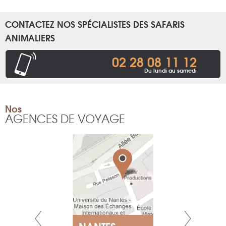
CONTACTEZ NOS SPÉCIALISTES DES SAFARIS
ANIMALIERS
02 28 08 11 12
Du lundi au samedi
Nos
AGENCES DE VOYAGE
NANTES
GENÈV