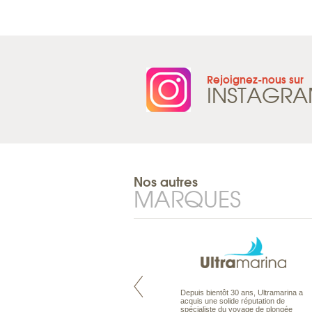
Rejoignez-nous sur
INSTAGR
Nos autres
MARQUES
Pacifique à la carte est le spécialiste
Depuis bientôt 30 ans, Ultramarina a
des voyages dans le Pacifique.
acquis une solide réputation de
Partez à l’autre bout du monde, en
spécialiste du voyage de plongée