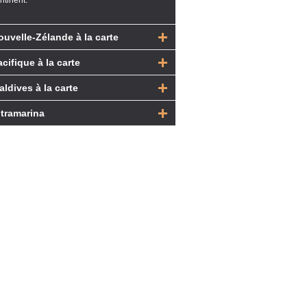
ntinent.
ouvelle-Zélande à la carte
cifique à la carte
aldives à la carte
ltramarina