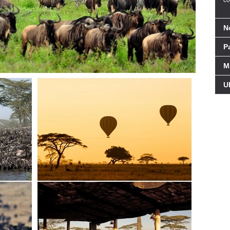
co
N
Pa
M
U