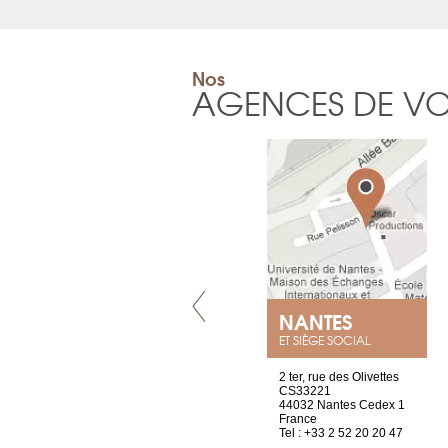
Nos
AGENCES DE V
LYON
NANTES
ET SIÈGE SOCIAL
4 rue A de Saint-Exupéry
2 ter, rue des Olivettes
69002 Lyon
CS33221
France
44032 Nantes Cedex 1
Tel : +33 4 81 88 45 68
France
Tel : +33 2 52 20 20 47