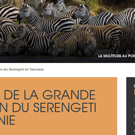
LA MULTITUDE AU PO
on du Serengeti en Tanzanie
 DE LA GRANDE
N DU SERENGETI
NIE