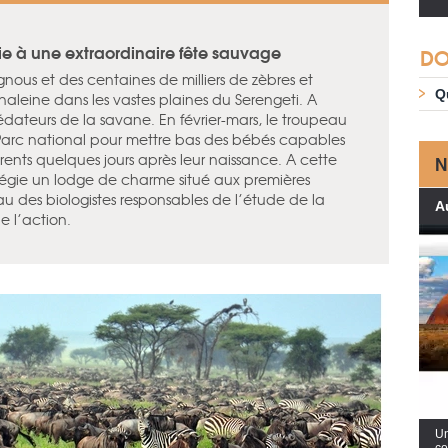
vie à une extraordinaire fête sauvage
DO
gnous et des centaines de milliers de zèbres et
Q
aleine dans les vastes plaines du Serengeti. A
prédateurs de la savane. En février-mars, le troupeau
Parc national pour mettre bas des bébés capables
arents quelques jours après leur naissance. A cette
N
vilégie un lodge de charme situé aux premières
reau des biologistes responsables de l’étude de la
Au
e l’action.
Un