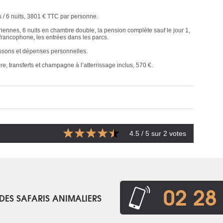
s / 6 nuits, 3801 € TTC par personne.
ériennes, 6 nuits en chambre double, la pension complète sauf le jour 1,
 francophone, les entrées dans les parcs.
boissons et dépenses personnelles.
re, transferts et champagne à l’atterrissage inclus, 570 €.
4.5
/ 5 sur
2
votes
02 28
DES SAFARIS ANIMALIERS