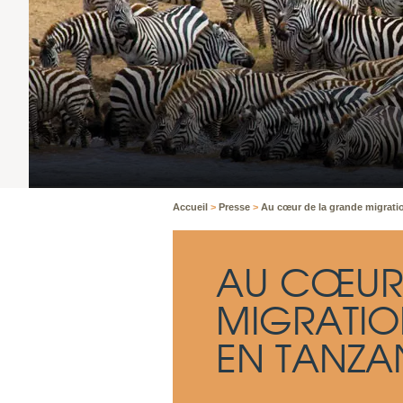
Accueil
>
Presse
>
Au cœur de la grande migrati
AU CŒUR
MIGRATIO
EN TANZA