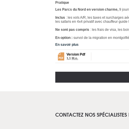
Pratique
Les Parcs du Nord en version charme,
9 jour
Inclus
: les vols A/R, les taxes et surcharges a
les safaris en 4x4 privatif avec chauffeur guide
Ne sont pas compris
: les frais de visa, les 
En option :
survol de la migration en montgolfiè
En savoir plus
Version Pdf
1,1
M.o.
CONTACTEZ NOS SPÉCIALISTES 