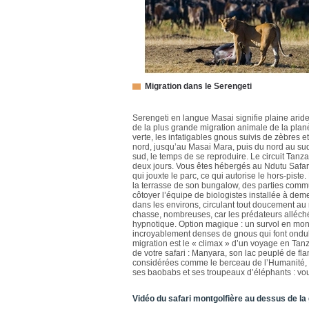
Migration dans le Serengeti
Serengeti en langue Masai signifie plaine aride
de la plus grande migration animale de la plan
verte, les infatigables gnous suivis de zèbres e
nord, jusqu’au Masai Mara, puis du nord au sud
sud, le temps de se reproduire. Le circuit Tanz
deux jours. Vous êtes hébergés au Ndutu Safar
qui jouxte le parc, ce qui autorise le hors-piste.
la terrasse de son bungalow, des parties commu
côtoyer l’équipe de biologistes installée à dem
dans les environs, circulant tout doucement au
chasse, nombreuses, car les prédateurs alléch
hypnotique. Option magique : un survol en montg
incroyablement denses de gnous qui font ondule
migration est le « climax » d’un voyage en Tanza
de votre safari : Manyara, son lac peuplé de fla
considérées comme le berceau de l’Humanité, l
ses baobabs et ses troupeaux d’éléphants : vous
Vidéo du safari montgolfière au dessus de la