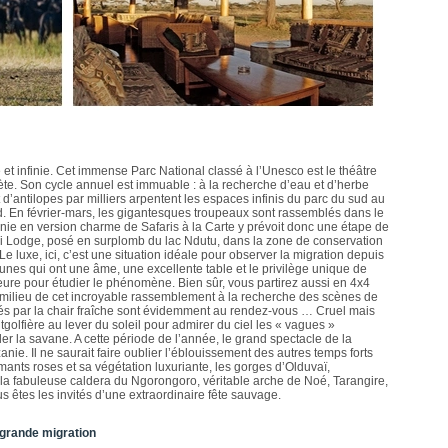
 et infinie. Cet immense Parc National classé à l’Unesco est le théâtre
ète. Son cycle annuel est immuable : à la recherche d’eau et d’herbe
t d’antilopes par milliers arpentent les espaces infinis du parc du sud au
. En février-mars, les gigantesques troupeaux sont rassemblés dans le
anie en version charme de Safaris à la Carte y prévoit donc une étape de
i Lodge, posé en surplomb du lac Ndutu, dans la zone de conservation
 Le luxe, ici, c’est une situation idéale pour observer la migration depuis
nes qui ont une âme, une excellente table et le privilège unique de
eure pour étudier le phénomène. Bien sûr, vous partirez aussi en 4x4
 milieu de cet incroyable rassemblement à la recherche des scènes de
és par la chair fraîche sont évidemment au rendez-vous … Cruel mais
olfière au lever du soleil pour admirer du ciel les « vagues »
r la savane. A cette période de l’année, le grand spectacle de la
nie. Il ne saurait faire oublier l’éblouissement des autres temps forts
mants roses et sa végétation luxuriante, les gorges d’Olduvaï,
a fabuleuse caldera du Ngorongoro, véritable arche de Noé, Tarangire,
 êtes les invités d’une extraordinaire fête sauvage.
 grande migration