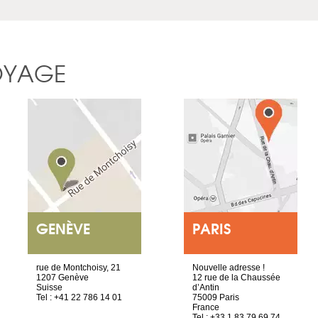
OYAGE
GENÈVE
PARIS
rue de Montchoisy, 21
Nouvelle adresse !
1207 Genève
12 rue de la Chaussée
Suisse
d’Antin
Tel : +41 22 786 14 01
75009 Paris
France
Tel : +33 1 83 79 69 74