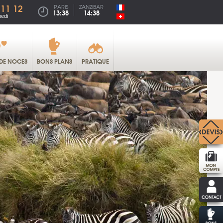
 11 12
PARIS
ZANZIBAR
13:38
14:38
medi
DE NOCES
BONS PLANS
PRATIQUE