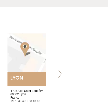
LYON
NANTES
ET SIÈGE SOCIAL
4 rue A de Saint-Exupéry
2 ter, rue des Olivettes
69002 Lyon
CS33221
France
44032 Nantes Cedex 1
Tel : +33 4 81 88 45 68
France
Tel : +33 2 52 20 20 47