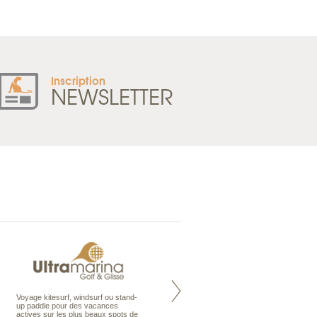
Inscription
NEWSLETTER
Voyage kitesurf, windsurf ou stand-
Maldives à la Carte propose tous
up paddle pour des vacances
les types de voyages aux Maldives,
actives sur les plus beaux spots de
en séjour ou en croisière, pour des