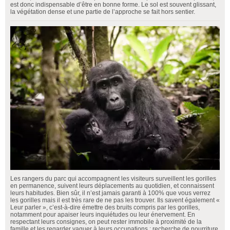
est donc indispensable d’être en bonne forme. Le sol est souvent glissant,
la végétation dense et une partie de l’approche se fait hors sentier.
Les rangers du parc qui accompagnent les visiteurs surveillent les gorilles
en permanence, suivent leurs déplacements au quotidien, et connaissent
leurs habitudes. Bien sûr, il n’est jamais garanti à 100% que vous verrez
les gorilles mais il est très rare de ne pas les trouver. Ils savent également «
Leur parler », c’est-à-dire émettre des bruits compris par les gorilles,
notamment pour apaiser leurs inquiétudes ou leur énervement. En
respectant leurs consignes, on peut rester immobile à proximité de la
famille et les regarder vaquer à leurs occupations : recherche de nourriture