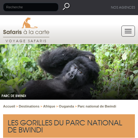
NOS AGENCES
VOYAGE SAFARIS
PARC DE BWINDI
Accueil
>
Destinations
>
Afrique
>
Ouganda
>
Parc national de Bwindi
LES GORILLES DU PARC NATIONAL
DE BWINDI