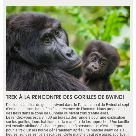
TREK À LA RENCONTRE DES GORILLES DE BWINDI
Plusieurs familles de gorilles vivent dans le Parc national de Bwindi et sept
d’entre elles sont habituées à la présence de l’homme. Nous proposons
des treks dans la zone de Buhoma où vivent trois d’entre elles.
Le rendez-vous est à 8 h 00 au bureau des rangers pour une explication
sur les gorilles, leurs habitudes et la manière de les approcher. Une famille
est ensuite attribuée à chaque groupe de 8 personnes et c’est le départ
pour le trek. On les trouve généralement après une marche allant de 1 à 3
heures, sur des sentiers escarpés. Cette marche peut être assez sportive, il