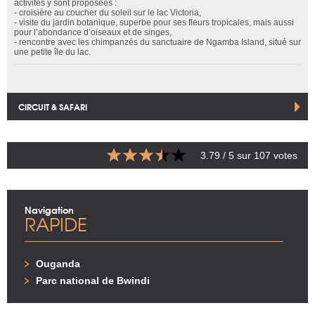
activités y sont proposées :
- croisière au coucher du soleil sur le lac Victoria,
- visite du jardin botanique, superbe pour ses fleurs tropicales, mais aussi
pour l’abondance d’oiseaux et de singes,
- rencontre avec les chimpanzés du sanctuaire de Ngamba Island, situé sur
une petite île du lac.
CIRCUIT & SAFARI
3.79
/ 5 sur
107
votes
Navigation
RAPIDE
Ouganda
Parc national de Bwindi