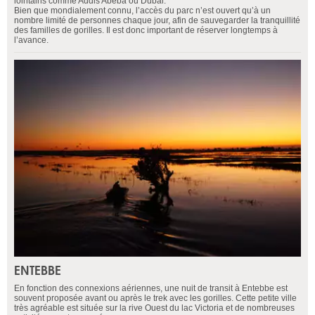
lointains comme Addis Abeba ou Dubai.
Bien que mondialement connu, l’accès du parc n’est ouvert qu’à un
nombre limité de personnes chaque jour, afin de sauvegarder la tranquillité
des familles de gorilles. Il est donc important de réserver longtemps à
l’avance.
ENTEBBE
En fonction des connexions aériennes, une nuit de transit à Entebbe est
souvent proposée avant ou après le trek avec les gorilles. Cette petite ville
très agréable est située sur la rive Ouest du lac Victoria et de nombreuses