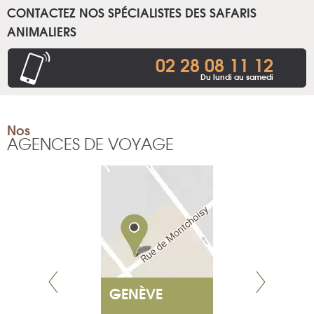
CONTACTEZ NOS SPÉCIALISTES DES SAFARIS
ANIMALIERS
02 28 08 11 12
Du lundi au samedi
Nos
AGENCES DE VOYAGE
S
GENÈVE
PARIS
OCIAL