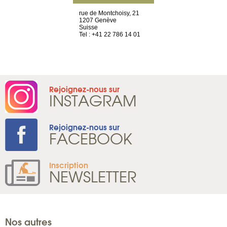
es Olivettes
rue de Montchoisy, 21
Nouvelle adr
1207 Genève
12 rue de la
es Cedex 1
Suisse
d’Antin
Tel : +41 22 786 14 01
75009 Paris
 52 20 20 47
France
Tel : +33 1 8
Rejoignez-nous sur
INSTAGRAM
Rejoignez-nous sur
FACEBOOK
Inscription
NEWSLETTER
Nos autres