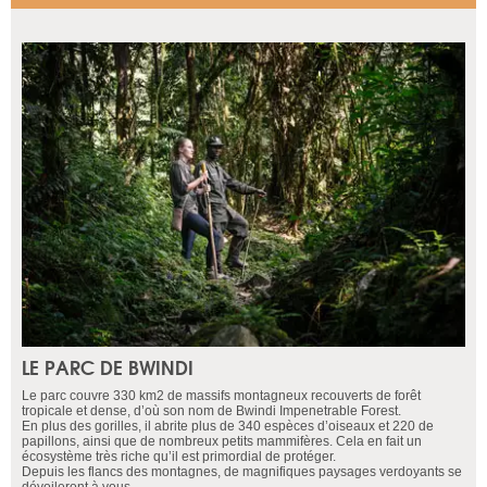
LE PARC DE BWINDI
Le parc couvre 330 km2 de massifs montagneux recouverts de forêt
tropicale et dense, d’où son nom de Bwindi Impenetrable Forest.
En plus des gorilles, il abrite plus de 340 espèces d’oiseaux et 220 de
papillons, ainsi que de nombreux petits mammifères. Cela en fait un
écosystème très riche qu’il est primordial de protéger.
Depuis les flancs des montagnes, de magnifiques paysages verdoyants se
dévoileront à vous.