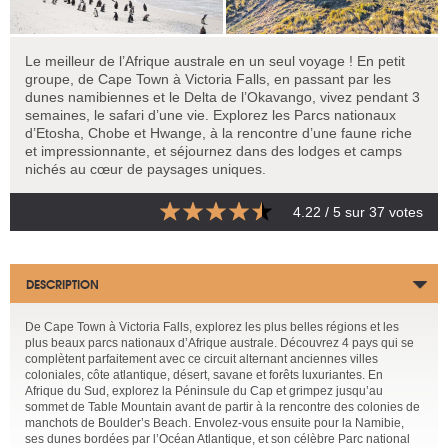
Le meilleur de l’Afrique australe en un seul voyage ! En petit
groupe, de Cape Town à Victoria Falls, en passant par les
dunes namibiennes et le Delta de l’Okavango, vivez pendant 3
semaines, le safari d’une vie. Explorez les Parcs nationaux
d’Etosha, Chobe et Hwange, à la rencontre d’une faune riche
et impressionnante, et séjournez dans des lodges et camps
nichés au cœur de paysages uniques.
4.22
/ 5 sur
37
votes
DESCRIPTION
De Cape Town à Victoria Falls, explorez les plus belles régions et les
plus beaux parcs nationaux d’Afrique australe. Découvrez 4 pays qui se
complètent parfaitement avec ce circuit alternant anciennes villes
coloniales, côte atlantique, désert, savane et forêts luxuriantes. En
Afrique du Sud, explorez la Péninsule du Cap et grimpez jusqu’au
sommet de Table Mountain avant de partir à la rencontre des colonies de
manchots de Boulder’s Beach. Envolez-vous ensuite pour la Namibie,
ses dunes bordées par l’Océan Atlantique, et son célèbre Parc national