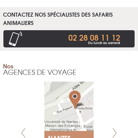
CONTACTEZ NOS SPÉCIALISTES DES SAFARIS
ANIMALIERS
02 28 08 11 12
Du lundi au samedi
Nos
AGENCES DE VOYAGE
NANTES
GENÈV