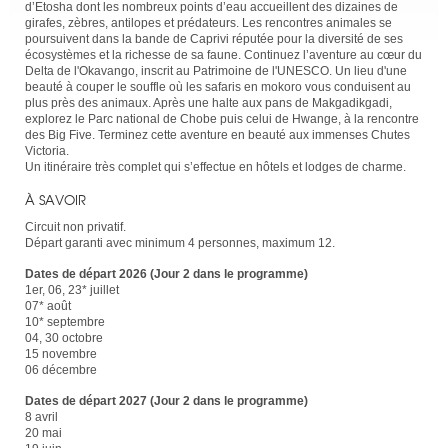
d’Etosha dont les nombreux points d’eau accueillent des dizaines de
girafes, zèbres, antilopes et prédateurs. Les rencontres animales se
poursuivent dans la bande de Caprivi réputée pour la diversité de ses
écosystèmes et la richesse de sa faune. Continuez l’aventure au cœur du
Delta de l'Okavango, inscrit au Patrimoine de l'UNESCO. Un lieu d'une
beauté à couper le souffle où les safaris en mokoro vous conduisent au
plus près des animaux. Après une halte aux pans de Makgadikgadi,
explorez le Parc national de Chobe puis celui de Hwange, à la rencontre
des Big Five. Terminez cette aventure en beauté aux immenses Chutes
Victoria.
Un itinéraire très complet qui s’effectue en hôtels et lodges de charme.
À SAVOIR
Circuit non privatif.
Départ garanti avec minimum 4 personnes, maximum 12.
Dates de départ 2026 (Jour 2 dans le programme)
1er, 06, 23* juillet
07* août
10* septembre
04, 30 octobre
15 novembre
06 décembre
Dates de départ 2027 (Jour 2 dans le programme)
8 avril
20 mai