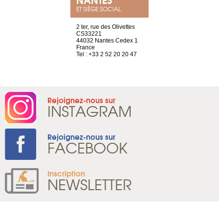
ET SIÈGE SOCIAL
Saint-Exupéry
2 ter, rue des Olivettes
rue de Montc
n
CS33221
1207 Genèv
44032 Nantes Cedex 1
Suisse
 81 88 45 68
France
Tel : +41 22 
Tel : +33 2 52 20 20 47
Rejoignez-nous sur
INSTAGRAM
Rejoignez-nous sur
FACEBOOK
Inscription
NEWSLETTER