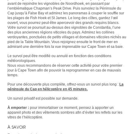
avant de rejoindre les vignobles de Noordhoek, en passant par
l’emblématique Chapman’s Peak Drive. Puis survolez la Péninsule du
Cap jusqu’à False Bay et admirez les panoramas à couper le souffle sur
les plages de Fish Hoek et St James. Le long des côtes, gardez l’œil
ouvert, vous pourrez peut-être apercevoir des grands requins blancs.
Votre survol se poursuit au-dessus des vignobles de Constantia, l’une
des plus anciennes régions viticoles du pays. Admirez les collines
verdoyantes, ponctuées de petits villages et domaines viticoles nichés au
pied de la Table Mountain. Vous rejoignez ensuite le front de mer en
admirant une dernière fois la vue imprenable sur Cape Town et sa baie.
Le survol peut être modifié ou annulé en fonction des conditions
météorologiques.
Nous vous recommandons de réserver cette activité pour votre premier
jour à Cape Town afin de pouvoir la reprogrammer en cas de mauvais
temps.
Pour une découverte plus complète, offrez-vous un survol plus long :
La
péninsule du Cap en hélicoptère en 45 minutes.
Un survol privatif est possible sur demande.
À emporter :
pour immortaliser ce moment, pensez à apporter un
appareil photo et des vêtements sombres afin d’éviter les reflets sur les
vitres de l’hélicoptère.
À SAVOIR