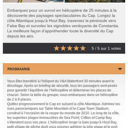
Embarquez pour un survol en hélicoptère de 25 minutes à la
découverte des paysages spectaculaires du Cap. Longez la
côte Atlantique jusqu’à Hout Bay, traversez la péninsule vers
False Bay et survolez les vignobles verdoyants de Constantia.
La meilleure façon d’appréhender toute la diversité du Cap
depuis les airs.
5
/ 5 sur
1
votes
PROGRAMME
Vous êtes transféré à l’héliport du V&A Waterfront 30 minutes avant le
décollage. Après un briefing de sécurité, tous les passagers sont pesés
pour garantir l’équilibre de l’hélicoptère et déterminer les places de
chacun. Selon la taille du groupe, vous embarquez dans un hélicoptère
de 2 à 8 places.
Quittez progressivement le Cap en suivant la côte Atlantique. Admirez les
vues panoramiques sur Table Mountain et le Cape Town Stadium,
construit à l’occasion de la coupe du monde de 2010. Le long de la côte,
les superbes plages immaculées de Sea Point, Clifton et Camp Bay
s’étendent sous vos yeux. L’hélicoptère longe la baie jusqu’à Hout Bay,
petit village de pêche dont vous pourrez admirer la jolie plage et le port,