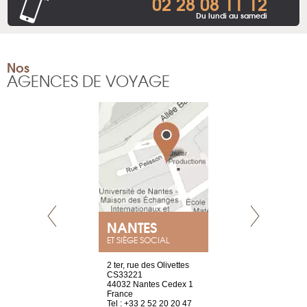
02 28 08 11 12
Du lundi au samedi
Nos
AGENCES DE VOYAGE
NANTES
GENÈV
ET SIÈGE SOCIAL
Saint-Exupéry
2 ter, rue des Olivettes
rue de Montc
n
CS33221
1207 Genèv
44032 Nantes Cedex 1
Suisse
 81 88 45 68
France
Tel : +41 22 
Tel : +33 2 52 20 20 47