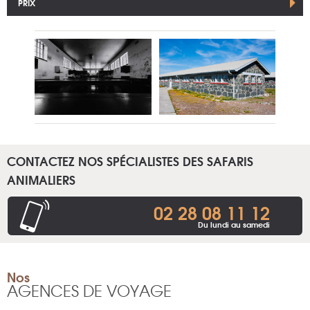
PRIX
CONTACTEZ NOS SPÉCIALISTES DES SAFARIS
ANIMALIERS
02 28 08 11 12
Du lundi au samedi
Nos
AGENCES DE VOYAGE