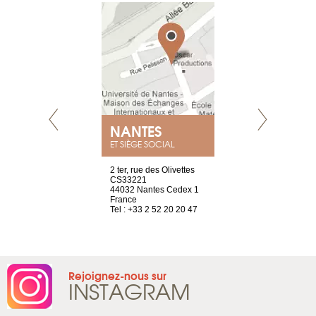
NANTES
GENÈV
ET SIÈGE SOCIAL
Saint-Exupéry
2 ter, rue des Olivettes
rue de Montc
n
CS33221
1207 Genèv
44032 Nantes Cedex 1
Suisse
 81 88 45 68
France
Tel : +41 22 
Tel : +33 2 52 20 20 47
Rejoignez-nous sur
INSTAGRAM