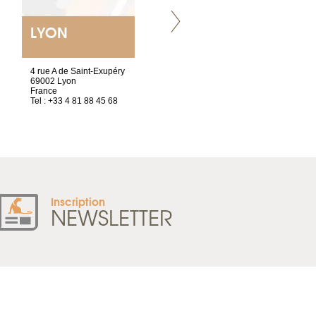
LYON
NANTES
ET SIÈGE SOCIAL
4 rue A de Saint-Exupéry
2 ter, rue des Olivettes
69002 Lyon
CS33221
France
44032 Nantes Cedex 1
Tel : +33 4 81 88 45 68
France
Tel : +33 2 52 20 20 47
Inscription
NEWSLETTER