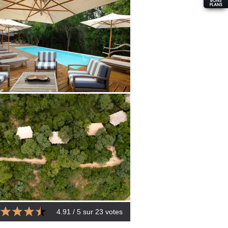
4.91
/ 5 sur
23
votes