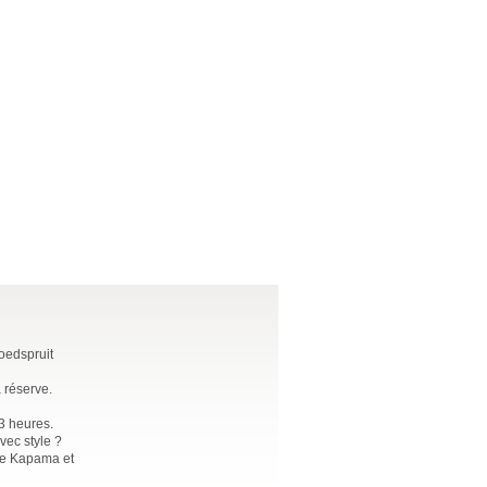
oedspruit
 réserve.
 3 heures.
vec style ?
de Kapama et