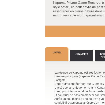
Kapama Private Game Reserve, à p
style safari, ce petit havre de paix
ressourcer en pleine nature dans u
est un véritable atout, garantissant
L’HÔTEL
CHAMBRES
ACTI
SE
La réserve de Kapama est très facileme
L’entrée principale (Kapama Game Reser
Eastgate.
Deux autres entrées sont sur Guernsey R
L’accès se fait uniquement par la Kap
L’aéroport international de Johannesburg
Et pourquoi ne pas commencer son safar
Après un peu moins d’une heure de vol
conduit directement à la réserve en moi