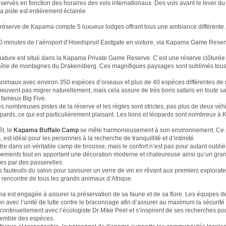
éservés en fonction des horaires des vols internationaux. Des vols avant le lever du 
la piste est entièrement éclairée
a réserve de Kapama compte 5 luxueux lodges offrant tous une ambiance différente.
40 minutes de l’aéroport d’Hoedspruit Eastgate en voiture, via Kapama Game Reser
 nature est situé dans la Kapama Private Game Reserve. C’est une réserve clôturé
 chaîne de montagnes du Drakensberg. Ces magnifiques paysages sont sublimés tous 
’animaux avec environ 350 espèces d’oiseaux et plus de 40 espèces différentes d
 peuvent pas migrer naturellement, mais cela assure de très bons safaris en toute s
 fameux Big Five.
 nombreuses pistes de la réserve et les règles sont strictes, pas plus de deux véhi
pards, ce qui est particulièrement plaisant. Les lions et léopards sont nombreux à
t, le
Kapama Buffalo Camp
se mêle harmonieusement à son environnement. Ce p
st idéal pour les personnes à la recherche de tranquillité et d’intimité.
tre dans un véritable camp de brousse, mais le confort n’est pas pour autant oublié !
ments tout en apportant une décoration moderne et chaleureuse ainsi qu’un gran
iées par des passerelles.
les fauteuils du salon pour savourer un verre de vin en rêvant aux premiers explorate
a rencontre de tous les grands animaux d’Afrique.
a est engagée à assurer la préservation de sa faune et de sa flore. Les équipes d
tion avec l’unité de lutte contre le braconnage afin d’assurer au maximum la sécuri
 continuellement avec l’écologiste Dr Mike Peel et s’inspirent de ses recherches po
nsemble des espèces.