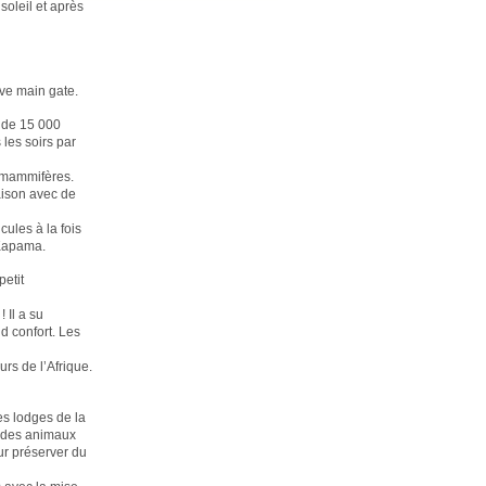
soleil et après
ve main gate.
e de 15 000
les soirs par
e mammifères.
aison avec de
cules à la fois
 Kapama.
etit
 Il a su
d confort. Les
urs de l’Afrique.
es lodges de la
té des animaux
ur préserver du