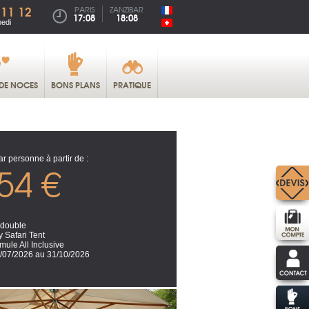
 11 12
PARIS
ZANZIBAR
17:08
18:08
medi
DE NOCES
BONS PLANS
PRATIQUE
ar personne à partir de :
54 €
 double
 Safari Tent
mule All Inclusive
/07/2026 au 31/10/2026