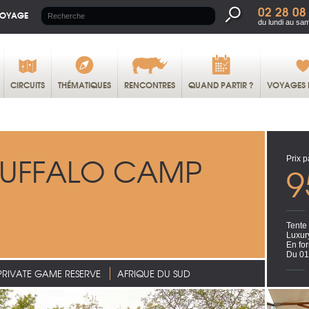
02 28 08
VOYAGE
du lundi au sa
CIRCUITS
THÉMATIQUES
RENCONTRES
QUAND PARTIR ?
VOYAGES 
UFFALO CAMP
Prix p
9
Tente
Luxury
En for
Du 01
RIVATE GAME RESERVE
AFRIQUE DU SUD