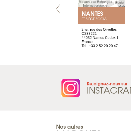
LYON
NANTES
ET SIÈGE SOCIAL
4 rue A de Saint-Exupéry
2 ter, rue des Olivettes
69002 Lyon
CS33221
France
44032 Nantes Cedex 1
Tel : +33 4 81 88 45 68
France
Tel : +33 2 52 20 20 47
Rejoignez-nous sur
INSTAGR
Nos autres