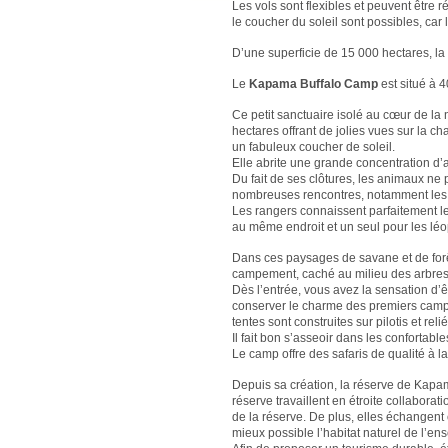
Les vols sont flexibles et peuvent être r
le coucher du soleil sont possibles, car 
D’une superficie de 15 000 hectares, l
Le
Kapama Buffalo Camp
est situé à 
Ce petit sanctuaire isolé au cœur de la
hectares offrant de jolies vues sur la
un fabuleux coucher de soleil.
Elle abrite une grande concentration d
Du fait de ses clôtures, les animaux ne
nombreuses rencontres, notamment les
Les rangers connaissent parfaitement les
au même endroit et un seul pour les léo
Dans ces paysages de savane et de forê
campement, caché au milieu des arbres, e
Dès l’entrée, vous avez la sensation d’ê
conserver le charme des premiers campe
tentes sont construites sur pilotis et rel
Il fait bon s’asseoir dans les confortab
Le camp offre des safaris de qualité à l
Depuis sa création, la réserve de Kapam
réserve travaillent en étroite collabora
de la réserve. De plus, elles échangent
mieux possible l’habitat naturel de l’e