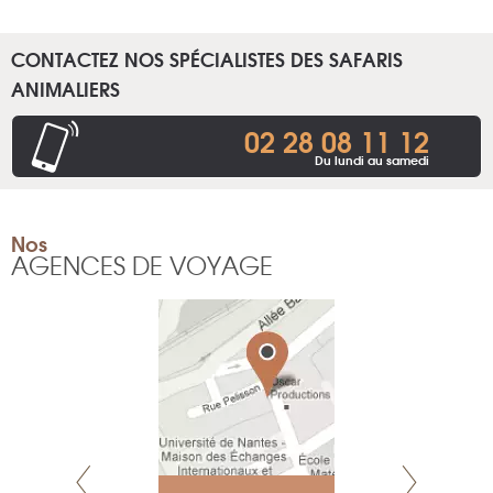
CONTACTEZ NOS SPÉCIALISTES DES SAFARIS
ANIMALIERS
02 28 08 11 12
Du lundi au samedi
Nos
AGENCES DE VOYAGE