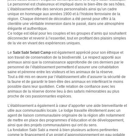
Le personnel est chaleureux et impliqué dans le bien-être de ses hôtes.
L’établissement offre des services personnalisés ainsi qu’un cadre
unique en hommage aux années 1900 et à l’histoire ferroviaire de la
région. Chaque élément de décoration a été pensé pour offrir à la
clientèle une véritable immersion dans le passé, dans une atmosphère
élégante et authentique.
Ce lodge est idéal pour les couples et les groupes d’amis qui souhaitent
déconnecter et revenir à l’essentiel, tout en profitant des plaisirs simples
de la vie en vivant des expériences uniques.
Le
Sabi Sabi Selati Camp
est également apprécié pour son éthique et
son travail de conservation de la biodiversité. Le respect apporté aux
animaux ainsi que la connaissance approfondie de ces derniers par le
personnel de l’établissement permettent d’assurer une cohabitation
saine et pérenne entre les visiteurs et les animaux de la réserve.
Tout a été mis en œuvre par l’établissement afin d’assurer la sécurité de
la faune et de garantir le bien-être des animaux en interférant le moins
possible dans leur quotidien. Cette relation de confiance avec les
animaux de la réserve donne lieu à des safaris mémorables au plus
proche de ces passionnantes espèces.
L’établissement a également à cœur d’apporter une aide bienveillante et
utile aux communautés locale. Le lodge travaille étroitement avec un
agent de liaison communautaire originaire de la région afin notamment
de mettre en place des programmes d’éducation et de développement,
ainsi que des projets communautaires qui ont du sens.
La fondation Sabi Sabi a mené à bien plusieurs actions pertinentes
comme le financement d’un projet d’approvisionnement en eau potable