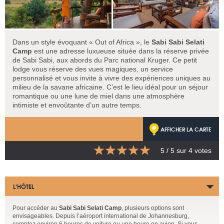
Dans un style évoquant « Out of Africa », le
Sabi Sabi Selati
Camp
est une adresse luxueuse située dans la réserve privée
de Sabi Sabi, aux abords du Parc national Kruger. Ce petit
lodge vous réserve des vues magiques, un service
personnalisé et vous invite à vivre des expériences uniques au
milieu de la savane africaine. C’est le lieu idéal pour un séjour
romantique ou une lune de miel dans une atmosphère
intimiste et envoûtante d’un autre temps.
AFFICHER LA CARTE
5
/ 5 sur
4
votes
L’HÔTEL
Pour accéder au
Sabi Sabi Selati Camp
, plusieurs options sont
envisageables. Depuis l’aéroport international de Johannesburg,
comptez environ 6 heures de voiture ou une heure en avion. Si vous