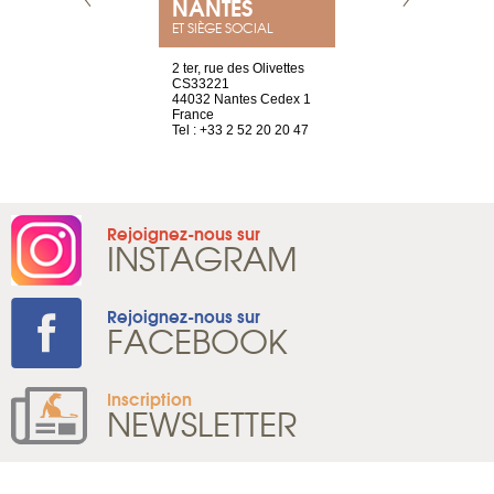
NANTES
GENÈV
ET SIÈGE SOCIAL
Saint-Exupéry
2 ter, rue des Olivettes
rue de Montc
n
CS33221
1207 Genèv
44032 Nantes Cedex 1
Suisse
 81 88 45 68
France
Tel : +41 22 
Tel : +33 2 52 20 20 47
Rejoignez-nous sur
INSTAGRAM
Rejoignez-nous sur
FACEBOOK
Inscription
NEWSLETTER