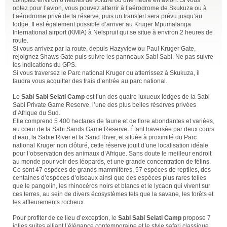
optez pour l’avion, vous pouvez atterrir à l’aérodrome de Skukuza ou à
l’aérodrome privé de la réserve, puis un transfert sera prévu jusqu’au
lodge. Il est également possible d’arriver au Kruger Mpumalanga
International airport (KMIA) à Nelspruit qui se situe à environ 2 heures de
route.
Si vous arrivez par la route, depuis Hazyview ou Paul Kruger Gate,
rejoignez Shaws Gate puis suivre les panneaux Sabi Sabi. Ne pas suivre
les indications du GPS.
Si vous traversez le Parc national Kruger ou atterrissez à Skukuza, il
faudra vous acquitter des frais d’entrée au parc national.
Le
Sabi Sabi Selati Camp
est l’un des quatre luxueux lodges de la Sabi
Sabi Private Game Reserve, l’une des plus belles réserves privées
d’Afrique du Sud.
Elle comprend 5 400 hectares de faune et de flore abondantes et variées,
au cœur de la Sabi Sands Game Reserve. Étant traversée par deux cours
d’eau, la Sabie River et la Sand River, et située à proximité du Parc
national Kruger non clôturé, cette réserve jouit d’une localisation idéale
pour l’observation des animaux d’Afrique. Sans doute le meilleur endroit
au monde pour voir des léopards, et une grande concentration de félins.
Ce sont 47 espèces de grands mammifères, 57 espèces de reptiles, des
centaines d’espèces d’oiseaux ainsi que des espèces plus rares telles
que le pangolin, les rhinocéros noirs et blancs et le lycaon qui vivent sur
ces terres, au sein de divers écosystèmes tels que la savane, les forêts et
les affleurements rocheux.
Pour profiter de ce lieu d’exception, le
Sabi Sabi Selati Camp
propose 7
jolies suites alliant l’élégance contemporaine et le style safari classique.