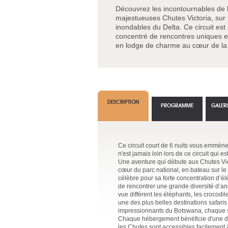
Découvrez les incontournables de la
majestueuses Chutes Victoria, sur l
inondables du Delta. Ce circuit es
concentré de rencontres uniques e
en lodge de charme au cœur de la
DESCRIPTION
PROGRAMME
GALER
Ce circuit court de 6 nuits vous emmène
n'est jamais loin lors de ce circuit qui 
Une aventure qui débute aux Chutes Vict
cœur du parc national, en bateau sur le
célèbre pour sa forte concentration d’él
de rencontrer une grande diversité d’anim
vue différent les éléphants, les crocod
une des plus belles destinations safari
impressionnants du Botswana, chaque saf
Chaque hébergement bénéficie d'une déc
les Chutes sont accessibles facilement 