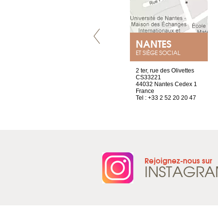
LYON
NANTES
ET SIÈGE SOCIAL
4 rue A de Saint-Exupéry
2 ter, rue des Olivettes
69002 Lyon
CS33221
France
44032 Nantes Cedex 1
Tel : +33 4 81 88 45 68
France
Tel : +33 2 52 20 20 47
Rejoignez-nous sur
INSTAGR