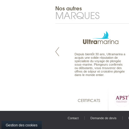
Nos autres
MARQUES
Pacifique à la carte est le spécialiste
Depuis bientôt 30 ans, Ultramarina a
des voyages dans le Pacifique.
acquis une solide réputation de
Partez à l’autre bout du monde, en
spécialiste du voyage de plongée
séjour ou en croisière, pour
sous-marine. Plongeurs confirmés
découvrir des peuples et des îles
ou débutants, vous trouverez des
toujours plus surprenants, en hôtels
offres de séjour et croisière plongée
de luxe, comme dans des pensions
dans le monde entier.
de charme.
CERTIFICATS
Contact
Demande de devis
Gestion des cookies