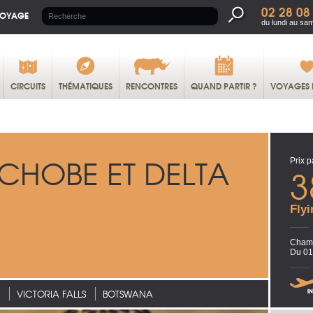
02 28 08
VOYAGE
du lundi au sa
CIRCUITS
THÉMATIQUES
RENCONTRES
QUAND PARTIR ?
VOYAGES 
 CHOBE ET DELTA
Prix p
3
Flyi
Chamb
Du 01
VICTORIA FALLS
BOTSWANA