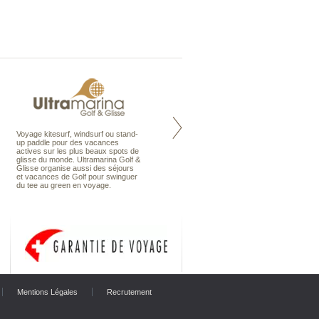
Voyage kitesurf, windsurf ou stand-
Maldives à la Carte propose tous
up paddle pour des vacances
les types de voyages aux Maldives,
actives sur les plus beaux spots de
en séjour ou en croisière, pour des
glisse du monde. Ultramarina Golf &
couples, des vacances en famille ou
Glisse organise aussi des séjours
individuels amateurs de croisière.
et vacances de Golf pour swinguer
Une sélection d’îles et hôtels, fruit
du tee au green en voyage.
d’un travail rigoureux, pour offrir le
meilleur des Maldives.
Mentions Légales
Recrutement