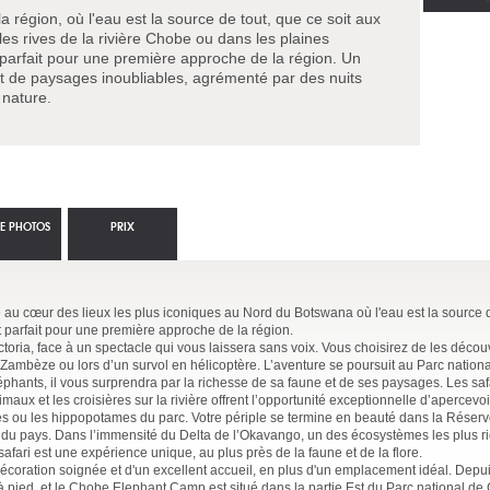
 région, où l'eau est la source de tout, que ce soit aux
es rives de la rivière Chobe ou dans les plaines
t parfait pour une première approche de la région. Un
t de paysages inoubliables, agrémenté par des nuits
 nature.
IE PHOTOS
PRIX
 au cœur des lieux les plus iconiques au Nord du Botswana où l'eau est la source d
est parfait pour une première approche de la région.
oria, face à un spectacle qui vous laissera sans voix. Vous choisirez de les découv
 Zambèze ou lors d’un survol en hélicoptère. L’aventure se poursuit au Parc nation
éphants, il vous surprendra par la richesse de sa faune et de ses paysages. Les saf
aux et les croisières sur la rivière offrent l’opportunité exceptionnelle d’apercevoi
iles ou les hippopotames du parc. Votre périple se termine en beauté dans la Réser
s du pays. Dans l’immensité du Delta de l’Okavango, un des écosystèmes les plus ri
ari est une expérience unique, au plus près de la faune et de la flore.
oration soignée et d'un excellent accueil, en plus d'un emplacement idéal. Depuis
à pied, et le Chobe Elephant Camp est situé dans la partie Est du Parc national de