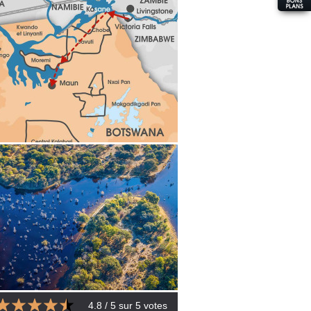
4.8
/ 5 sur
5
votes