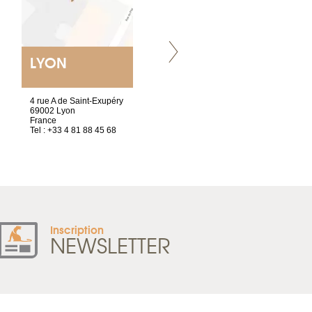
LYON
NANTES
ET SIÈGE SOCIAL
4 rue A de Saint-Exupéry
2 ter, rue des Olivettes
69002 Lyon
CS33221
France
44032 Nantes Cedex 1
Tel : +33 4 81 88 45 68
France
Tel : +33 2 52 20 20 47
Inscription
NEWSLETTER