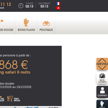
 11 12
PARIS
ZANZIBAR
02:13
03:13
medi
DE NOCES
BONS PLANS
PRATIQUE
ar personne à partir de :
868 €
ng safari 6 nuits
re double
/12/2026 au 19/12/2026