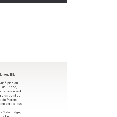
e tout. Elle
rir à pied au
al de Chobe,
aris permettent
r d’un point de
ve de Moremi,
ches et les plus
 l'Ilala Lodge,
 Chobe,