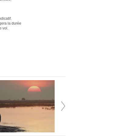
dicatif.
ngera la durée
e vol.