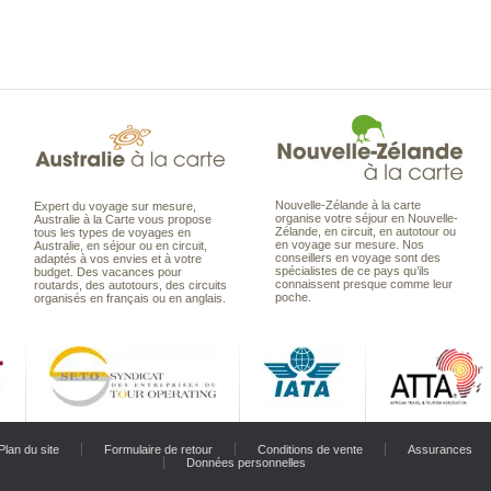
Nouvelle-Zélande à la carte
Expert du voyage sur mesure,
organise votre séjour en Nouvelle-
Australie à la Carte vous propose
Zélande, en circuit, en autotour ou
tous les types de voyages en
en voyage sur mesure. Nos
Australie, en séjour ou en circuit,
conseillers en voyage sont des
adaptés à vos envies et à votre
spécialistes de ce pays qu’ils
budget. Des vacances pour
connaissent presque comme leur
routards, des autotours, des circuits
poche.
organisés en français ou en anglais.
Plan du site
Formulaire de retour
Conditions de vente
Assurances
Données personnelles