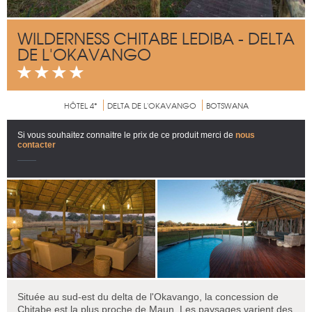
WILDERNESS CHITABE LEDIBA - DELTA
DE L'OKAVANGO
HÔTEL 4*
DELTA DE L'OKAVANGO
BOTSWANA
Si vous souhaitez connaitre le prix de ce produit merci de
nous
contacter
Située au sud-est du delta de l'Okavango, la concession de
Chitabe est la plus proche de Maun. Les paysages varient des