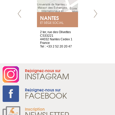
NANTES
GENÈV
ET SIÈGE SOCIAL
Saint-Exupéry
2 ter, rue des Olivettes
rue de Montc
n
CS33221
1207 Genèv
44032 Nantes Cedex 1
Suisse
 81 88 45 68
France
Tel : +41 22 
Tel : +33 2 52 20 20 47
Rejoignez-nous sur
INSTAGRAM
Rejoignez-nous sur
FACEBOOK
Inscription
NEWSLETTER