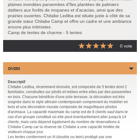
plaines inondées parsemées d'îles plantées de palmiers
dattiers aux forêts de mopanes et d'acacias, ainsi que des
prairies ouvertes. Chitabe Lediba est située juste à côté de sa
grande sœur Chitabe Camp et offre un cadre et une ambiance
encore plus intimistes .
Camp de tentes de charme - 5 tentes
0 vote
DIVERS
Descriptif
Chitabe Lediba, récemment rénovée, est composée de 5 tentes dont 2
familiales, construites sur pilotis et reliées entre elles par des passerelles
en bois. Chacune bénéficie d'une jolie terrasse; la décoration est très
soignée dans le style africain contemporain comprenant du mobilier en
bois et une décoration murale composée de magnifiques photos
d'animaux. La capacité maximale du camp est de 8 clients sauf dans le
cas d'un groupe constitué où elle peut éventuellement aller jusqu'à 14
clients, mais cela dépend également du nombre de réservations à
Chitabe Camp car la réserve de Chitabe a une capacité limitée de
visiteurs chaque jour.
Les tentes contiennent un lit (double ou twin) protégé par une