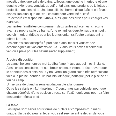
moustiquaire, une salle de bains, toilettes, une douche intérieure et une
douche extérieure, ventilateur, coffre-fort ainsi que produits de toilettes et
protection anti-insectes. Une bouteille isotherme d'eau fraîche est à votre
disposition ainsi que de l'eau chaude pour votre thé et café.
L'électricité est disponible 24h/24, ainsi que des prises pour charger vos
batteries.
Les
tentes familiales
comprennent deux tentes adjacentes, chacune
ayant sa propre salle de bains, l'une reliant les deux tentes par un petit
couloir intérieur (idéale pour les jeunes enfants), l'autre partageant la
même terrasse.
Les enfants sont acceptés à partir de 6 ans, mais si vous venez
accompagnés de vos enfants de 6 à 12 ans, vous devez réserver un
véhicule privé pour les safaris (avec supplément).
A votre disposition
Le camp tire son nom du mot Lediba (lagon) face auquel il est installé.
Ainsi, en saison sèche, de nombreux animaux viennent s'abreuver pour
le bonheur des clients. Vous y trouverez un grand salon très aéré faisant
face à la plaine inondée, un bar, bibliothèque, boutique, petite piscine et
feu de camp.
Un service de blanchisserie est disponible à la journée.
Outre les safaris en 4x4 (maximum 7 personnes par véhicule, pour que
chacun bénéficie d'une position directe sur l'extérieur), vous pourrez faire
des randonnées à pied.
La table
Les repas sont servis sous forme de buffets et composés d'un menu
unique. Un petit-déjeuner léger vous est servi avant le départ de votre