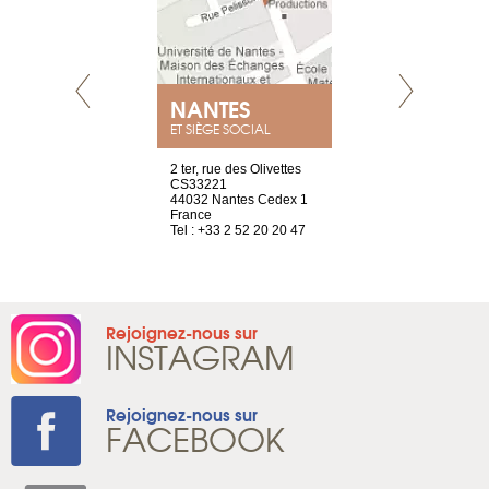
NANTES
GENÈV
ET SIÈGE SOCIAL
Saint-Exupéry
2 ter, rue des Olivettes
rue de Montc
n
CS33221
1207 Genèv
44032 Nantes Cedex 1
Suisse
 81 88 45 68
France
Tel : +41 22 
Tel : +33 2 52 20 20 47
Rejoignez-nous sur
INSTAGRAM
Rejoignez-nous sur
FACEBOOK