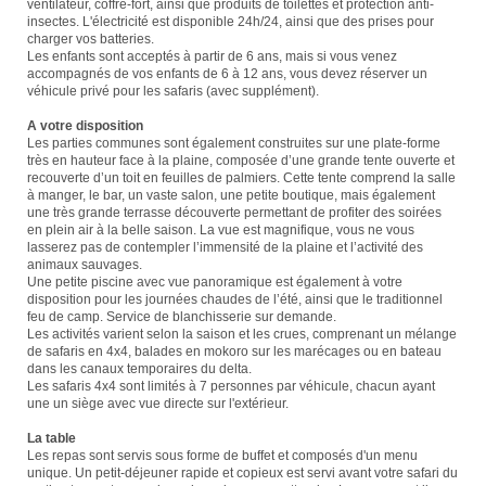
ventilateur, coffre-fort, ainsi que produits de toilettes et protection anti-
insectes. L'électricité est disponible 24h/24, ainsi que des prises pour
charger vos batteries.
Les enfants sont acceptés à partir de 6 ans, mais si vous venez
accompagnés de vos enfants de 6 à 12 ans, vous devez réserver un
véhicule privé pour les safaris (avec supplément).
A votre disposition
Les parties communes sont également construites sur une plate-forme
très en hauteur face à la plaine, composée d’une grande tente ouverte et
recouverte d’un toit en feuilles de palmiers. Cette tente comprend la salle
à manger, le bar, un vaste salon, une petite boutique, mais également
une très grande terrasse découverte permettant de profiter des soirées
en plein air à la belle saison. La vue est magnifique, vous ne vous
lasserez pas de contempler l’immensité de la plaine et l’activité des
animaux sauvages.
Une petite piscine avec vue panoramique est également à votre
disposition pour les journées chaudes de l’été, ainsi que le traditionnel
feu de camp. Service de blanchisserie sur demande.
Les activités varient selon la saison et les crues, comprenant un mélange
de safaris en 4x4, balades en mokoro sur les marécages ou en bateau
dans les canaux temporaires du delta.
Les safaris 4x4 sont limités à 7 personnes par véhicule, chacun ayant
une un siège avec vue directe sur l'extérieur.
La table
Les repas sont servis sous forme de buffet et composés d'un menu
unique. Un petit-déjeuner rapide et copieux est servi avant votre safari du