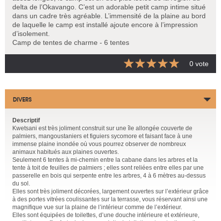
delta de l’Okavango. C’est un adorable petit camp intime situé
dans un cadre très agréable. L’immensité de la plaine au bord
de laquelle le camp est installé ajoute encore à l’impression
d’isolement.
Camp de tentes de charme - 6 tentes
0 vote
DIVERS
Descriptif
Kwetsani est très joliment construit sur une île allongée couverte de
palmiers, mangoustaniers et figuiers sycomore et faisant face à une
immense plaine inondée où vous pourrez observer de nombreux
animaux habitués aux plaines ouvertes.
Seulement 6 tentes à mi-chemin entre la cabane dans les arbres et la
tente à toit de feuilles de palmiers ; elles sont reliées entre elles par une
passerelle en bois qui serpente entre les arbres, 4 à 6 mètres au-dessus
du sol.
Elles sont très joliment décorées, largement ouvertes sur l’extérieur grâce
à des portes vitrées coulissantes sur la terrasse, vous réservant ainsi une
magnifique vue sur la plaine de l’intérieur comme de l’extérieur.
Elles sont équipées de toilettes, d’une douche intérieure et extérieure,