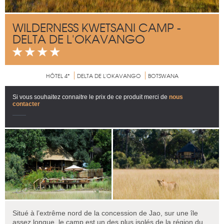
WILDERNESS KWETSANI CAMP -
DELTA DE L'OKAVANGO
HÔTEL 4*
DELTA DE L'OKAVANGO
BOTSWANA
Si vous souhaitez connaitre le prix de ce produit merci de
nous
contacter
Situé à l’extrême nord de la concession de Jao, sur une île
assez longue, le camp est un des plus isolés de la région du