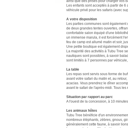
ainsi que des prises pour charger vos ba
Les enfants sont acceptés à partir de 
véhicule privé pour les safaris (avec su
A votre disposition
Les parties communes sont également co
de deux grandes tentes ouvertes, offrant
confortable salon équipé d'une bibliothè
un immense marula, il est forcément l'en
feu de camp est allumé matin et soir, jus
Une petite boutique est également disp
La majorité des activités à Tubu Tree se
nautiques sont possibles, à savoir bal
sont limités à 7 personnes par véhicule, 
La table
Les repas sont servis sous forme de buf
avant votre safari du matin et, au retour
acacias. Vous prendrez le dîner accom
avant le safari de l'après-midi. Tous les
Situation par rapport au parc
A l'ouest de la concession, à 10 minutes 
Les animaux hôtes
Tubu Tree bénéficie d'un environnement 
nombreux éléphants, zèbres, gnous, gir
généralement cette faune, à savoir lion