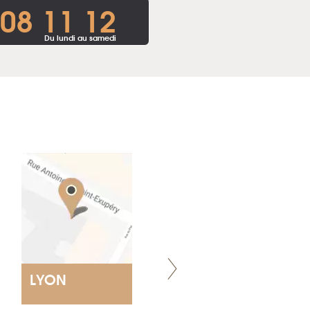
 08 11 12
Du lundi au samedi
LYON
NANTES
ET SIÈGE SOCIAL