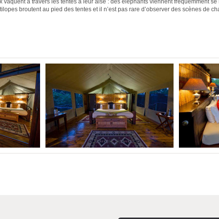
x vaquent à travers les tentes à leur aise : des éléphants viennent fréquemment se 
ilopes broutent au pied des tentes et il n’est pas rare d’observer des scènes de ch