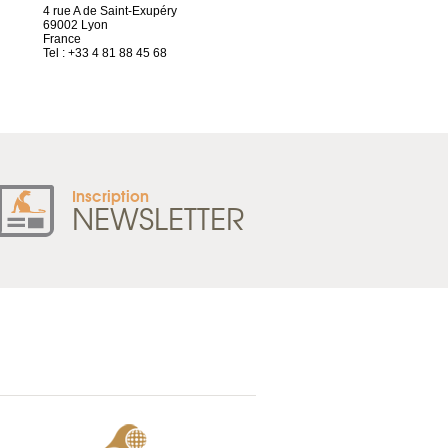
4 rue A de Saint-Exupéry
2 ter, rue des Olivettes
69002 Lyon
CS33221
France
44032 Nantes Cedex 1
Tel : +33 4 81 88 45 68
France
Tel : +33 2 52 20 20 47
Inscription
NEWSLETTER