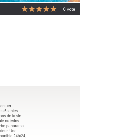
0 vote
centuer
ns 5 tentes.
ions de la vie
ble ou twins
perbe panorama.
lateur. Une
isponible 24h/24,