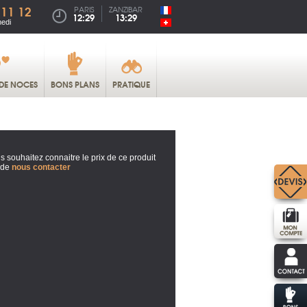
 11 12
PARIS
ZANZIBAR
12:29
13:29
medi
DE NOCES
BONS PLANS
PRATIQUE
s souhaitez connaitre le prix de ce produit
 de
nous contacter