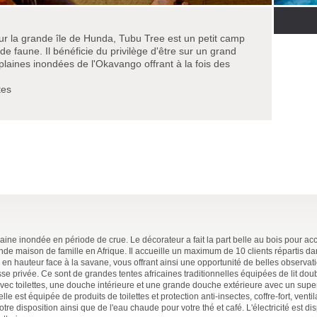
ur la grande île de Hunda, Tubu Tree est un petit camp
de faune. Il bénéficie du privilège d'être sur un grand
plaines inondées de l'Okavango offrant à la fois des
tes
aine inondée en période de crue. Le décorateur a fait la part belle au bois pour ac
nde maison de famille en Afrique. Il accueille un maximum de 10 clients répartis da
ès en hauteur face à la savane, vous offrant ainsi une opportunité de belles observat
se privée. Ce sont de grandes tentes africaines traditionnelles équipées de lit dou
avec toilettes, une douche intérieure et une grande douche extérieure avec un su
 est équipée de produits de toilettes et protection anti-insectes, coffre-fort, venti
otre disposition ainsi que de l'eau chaude pour votre thé et café. L'électricité est d