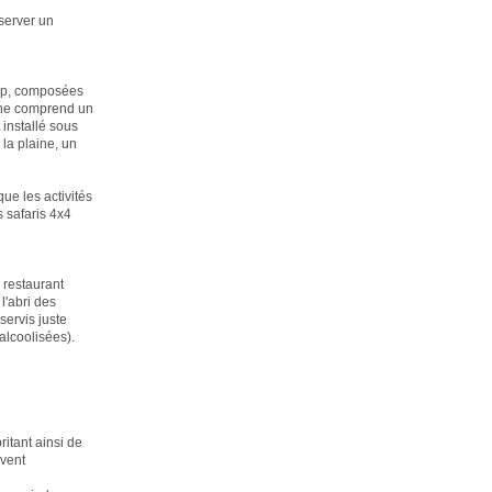
server un
amp, composées
L'une comprend un
 installé sous
 la plaine, un
ue les activités
 safaris 4x4
 restaurant
l'abri des
ervis juste
 alcoolisées).
itant ainsi de
ivent