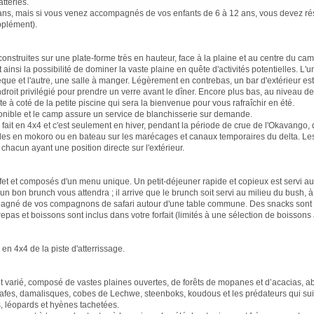
tteries.
6 ans, mais si vous venez accompagnés de vos enfants de 6 à 12 ans, vous devez ré
pplément).
nstruites sur une plate-forme très en hauteur, face à la plaine et au centre du c
 ainsi la possibilité de dominer la vaste plaine en quête d'activités potentielles. 
que et l'autre, une salle à manger. Légèrement en contrebas, un bar d'extérieur est
droit privilégié pour prendre un verre avant le dîner. Encore plus bas, au niveau de
te à coté de la petite piscine qui sera la bienvenue pour vous rafraîchir en été.
onible et le camp assure un service de blanchisserie sur demande.
 fait en 4x4 et c'est seulement en hiver, pendant la période de crue de l'Okavango, q
ades en mokoro ou en bateau sur les marécages et canaux temporaires du delta. Les
chacun ayant une position directe sur l'extérieur.
fet et composés d'un menu unique. Un petit-déjeuner rapide et copieux est servi au
, un bon brunch vous attendra ; il arrive que le brunch soit servi au milieu du bush, à 
pagné de vos compagnons de safari autour d'une table commune. Des snacks sont s
 repas et boissons sont inclus dans votre forfait (limités à une sélection de boissons
en 4x4 de la piste d'atterrissage.
varié, composé de vastes plaines ouvertes, de forêts de mopanes et d’acacias, abr
afes, damalisques, cobes de Lechwe, steenboks, koudous et les prédateurs qui su
s, léopards et hyènes tachetées.