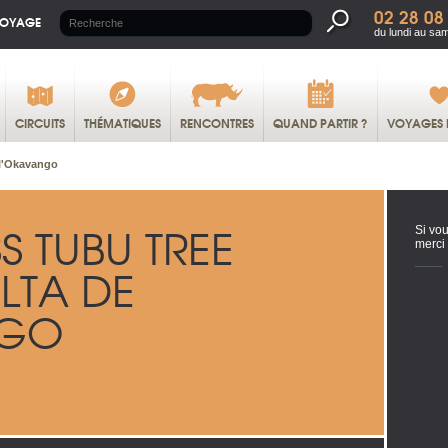
02 28 08
VOYAGE
du lundi au sa
CIRCUITS
THÉMATIQUES
RENCONTRES
QUAND PARTIR ?
VOYAGES 
 l'Okavango
S TUBU TREE
Si vou
merci
LTA DE
NGO