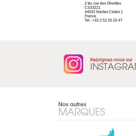
4 rue A de Saint-Exupéry
2 ter, rue des Olivettes
69002 Lyon
CS33221
France
44032 Nantes Cedex 1
Tel : +33 4 81 88 45 68
France
Tel : +33 2 52 20 20 47
Rejoignez-nous sur
INSTAGR
Nos autres
MARQUES