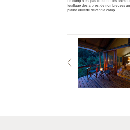
Le camp n’est pas clôturé et les animau
feuillage des arbres, de nombreuses ant
plaine ouverte devant le camp.