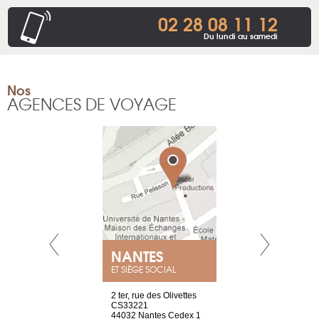
02 28 08 11 12
Du lundi au samedi
Nos
AGENCES DE VOYAGE
NANTES
GENÈV
ET SIÈGE SOCIAL
Saint-Exupéry
2 ter, rue des Olivettes
rue de Montc
n
CS33221
1207 Genèv
44032 Nantes Cedex 1
Suisse