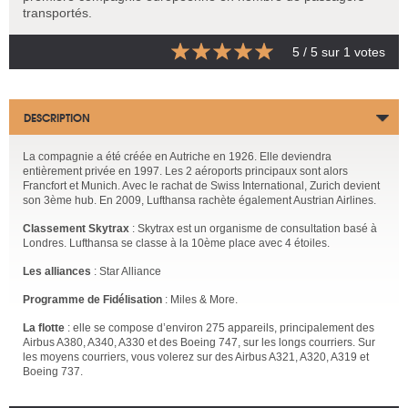
transportés.
5
/ 5 sur
1
votes
DESCRIPTION
La compagnie a été créée en Autriche en 1926. Elle deviendra
entièrement privée en 1997. Les 2 aéroports principaux sont alors
Francfort et Munich. Avec le rachat de Swiss International, Zurich devient
son 3ème hub. En 2009, Lufthansa rachète également Austrian Airlines.
Classement Skytrax
: Skytrax est un organisme de consultation basé à
Londres. Lufthansa se classe à la 10ème place avec 4 étoiles.
Les alliances
: Star Alliance
Programme de Fidélisation
: Miles & More.
La flotte
: elle se compose d’environ 275 appareils, principalement des
Airbus A380, A340, A330 et des Boeing 747, sur les longs courriers. Sur
les moyens courriers, vous volerez sur des Airbus A321, A320, A319 et
Boeing 737.