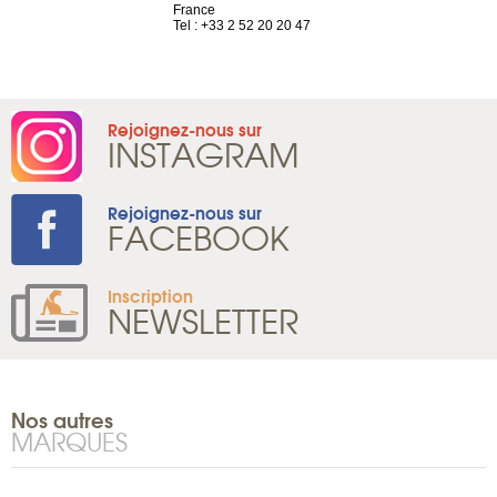
 81 88 45 68
France
Tel : +41 22 
Tel : +33 2 52 20 20 47
Rejoignez-nous sur
INSTAGRAM
Rejoignez-nous sur
FACEBOOK
Inscription
NEWSLETTER
Nos autres
MARQUES