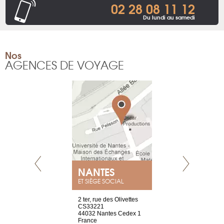
02 28 08 11 12
Du lundi au samedi
Nos
AGENCES DE VOYAGE
NANTES
GENÈV
ET SIÈGE SOCIAL
Saint-Exupéry
2 ter, rue des Olivettes
rue de Montc
n
CS33221
1207 Genèv
44032 Nantes Cedex 1
Suisse
 81 88 45 68
France
Tel : +41 22 