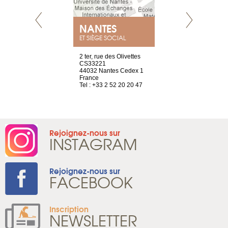
NANTES
GENÈV
ET SIÈGE SOCIAL
Saint-Exupéry
2 ter, rue des Olivettes
rue de Montc
n
CS33221
1207 Genèv
44032 Nantes Cedex 1
Suisse
 81 88 45 68
France
Tel : +41 22 
Tel : +33 2 52 20 20 47
Rejoignez-nous sur
INSTAGRAM
Rejoignez-nous sur
FACEBOOK
Inscription
NEWSLETTER