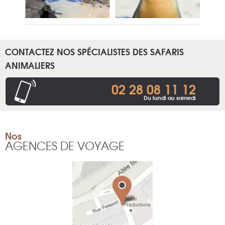
CONTACTEZ NOS SPÉCIALISTES DES SAFARIS
ANIMALIERS
02 28 08 11 12
Du lundi au samedi
Nos
AGENCES DE VOYAGE