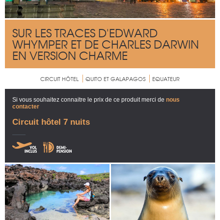
SUR LES TRACES D'EDWARD
WHYMPER ET DE CHARLES DARWIN
EN VERSION CHARME
CIRCUIT HÔTEL
QUITO ET GALAPAGOS
EQUATEUR
Si vous souhaitez connaitre le prix de ce produit merci de
nous
contacter
Circuit hôtel 7 nuits