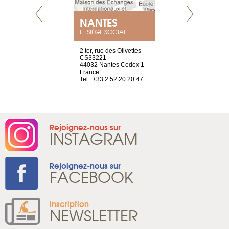
NANTES
GENÈV
ET SIÈGE SOCIAL
Saint-Exupéry
2 ter, rue des Olivettes
rue de Montc
n
CS33221
1207 Genèv
44032 Nantes Cedex 1
Suisse
 81 88 45 68
France
Tel : +41 22 
Tel : +33 2 52 20 20 47
Rejoignez-nous sur
INSTAGRAM
Rejoignez-nous sur
FACEBOOK
Inscription
NEWSLETTER