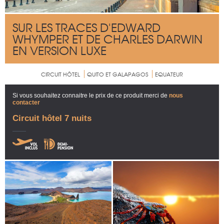
SUR LES TRACES D'EDWARD
WHYMPER ET DE CHARLES DARWIN
EN VERSION LUXE
CIRCUIT HÔTEL
QUITO ET GALAPAGOS
EQUATEUR
Si vous souhaitez connaitre le prix de ce produit merci de
nous
contacter
Circuit hôtel 7 nuits