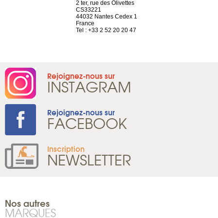
Saint-Exupéry
2 ter, rue des Olivettes
rue de Montc
n
CS33221
1207 Genèv
44032 Nantes Cedex 1
Suisse
 81 88 45 68
France
Tel : +41 22 
Tel : +33 2 52 20 20 47
Rejoignez-nous sur
INSTAGRAM
Rejoignez-nous sur
FACEBOOK
Inscription
NEWSLETTER
Nos autres
MARQUES