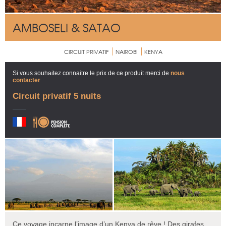
AMBOSELI & SATAO
CIRCUIT PRIVATIF
NAIROBI
KENYA
Si vous souhaitez connaitre le prix de ce produit merci de
nous
contacter
Circuit privatif 5 nuits
Ce voyage incarne l’image d’un Kenya de rêve ! Des girafes