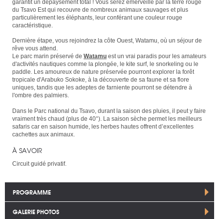
garantit un dépaysement total ! Vous serez émerveillé par la terre rouge
du Tsavo Est qui recouvre de nombreux animaux sauvages et plus
particulièrement les éléphants, leur conférant une couleur rouge
caractéristique.
Dernière étape, vous rejoindrez la côte Ouest, Watamu, où un séjour de
rêve vous attend.
Le parc marin préservé de
Watamu
est un vrai paradis pour les amateurs
d'activités nautiques comme la plongée, le kite surf, le snorkeling ou le
paddle. Les amoureux de nature préservée pourront explorer la forêt
tropicale d'Arabuko Sokoke, à la découverte de sa faune et sa flore
uniques, tandis que les adeptes de farniente pourront se détendre à
l'ombre des palmiers.
Dans le Parc national du Tsavo, durant la saison des pluies, il peut y faire
vraiment très chaud (plus de 40°). La saison sèche permet les meilleurs
safaris car en saison humide, les herbes hautes offrent d’excellentes
cachettes aux animaux.
À SAVOIR
Circuit guidé privatif.
PROGRAMME
GALERIE PHOTOS