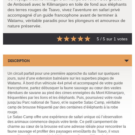
de Amboseli avec le Kilimanjaro en toile de fond aux éléphants
des terres rouges de Tsavo, vivez l’aventure en safari privé
accompagné d’un guide francophone avant de terminer à
Watamu, véritable paradis pour les plongeurs et amoureux de
nature préservée.
5
/ 5 sur
1
votes
DESCRIPTION
Un circuit parfait pour une première approche du safari sur quelques
jours, suivi d’une extension balnéaire sur les superbes plages de
Watamu. À bord d'un véhicule 4x4 privé et accompagné de votre guide
francophone, partez débusquer la faune sauvage au cœur des vastes
étendues de savane au pied des cimes enneigées du Mont Kilimanjaro,
fréquentées par les lions et les éléphants. Puis, poursuivez votre route
jusqu'au Parc national de Tsavo, et le superbe Satao Camp, véritable
camp de brousse fréquenté par des centaines d’éléphants à la robe
rouge.
Le Satao Camp offre une expérience de safari unique où l’observation
des animaux commence depuis votre tente. Ce petit campement de
charme au cœur de la brousse est une adresse idéale pour rencontrer la
faune sauvage et profiter des paysages envoûtants du Tsavo, il vous