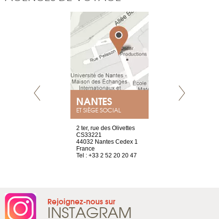
NANTES
GENÈV
ET SIÈGE SOCIAL
Saint-Exupéry
2 ter, rue des Olivettes
rue de Montc
n
CS33221
1207 Genèv
44032 Nantes Cedex 1
Suisse
 81 88 45 68
France
Tel : +41 22 
Tel : +33 2 52 20 20 47
Rejoignez-nous sur
INSTAGRAM