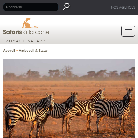
NOS AGENCES
VOYAGE SAFARIS
Accueil
>
Amboseli & Satao