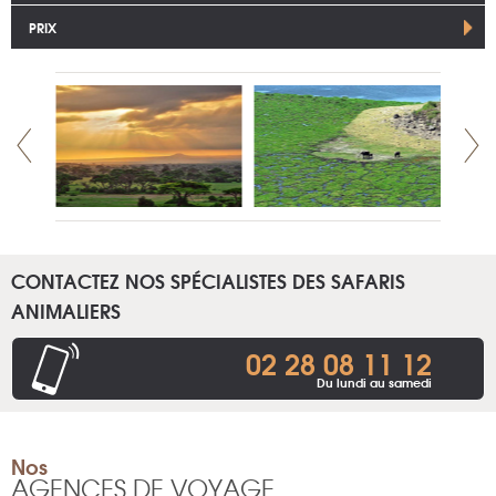
PRIX
CONTACTEZ NOS SPÉCIALISTES DES SAFARIS
ANIMALIERS
02 28 08 11 12
Du lundi au samedi
Nos
AGENCES DE VOYAGE