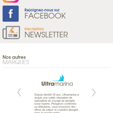
Rejoignez-nous sur
FACEBOOK
Inscription
NEWSLETTER
Nos autres
MARQUES
te est le spécialiste
Depuis bientôt 30 ans, Ultramarina a
Expert du voyage 
 le Pacifique.
acquis une solide réputation de
Australie à la Car
bout du monde, en
spécialiste du voyage de plongée
tous les types de 
sière, pour
sous-marine. Plongeurs confirmés
Australie, en séjour
ples et des îles
ou débutants, vous trouverez des
adaptés à vos envi
prenants, en hôtels
offres de séjour et croisière plongée
budget. Des vacan
dans des pensions
dans le monde entier.
routards, des autot