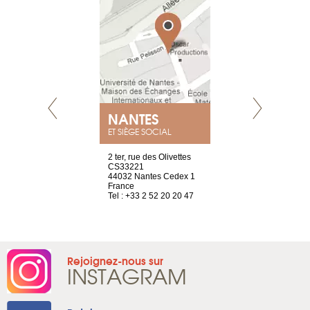
NANTES
GENÈV
ET SIÈGE SOCIAL
Saint-Exupéry
2 ter, rue des Olivettes
rue de Montc
n
CS33221
1207 Genèv
44032 Nantes Cedex 1
Suisse
 81 88 45 68
France
Tel : +41 22 
Tel : +33 2 52 20 20 47
Rejoignez-nous sur
INSTAGRAM