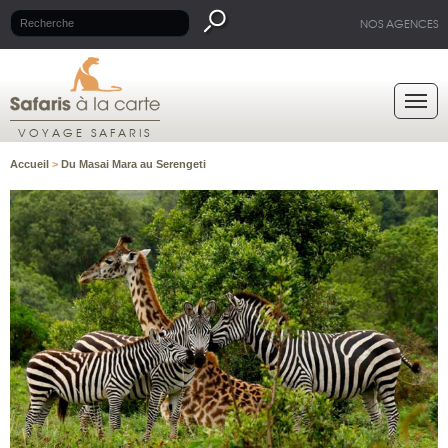
NOS AGENCES
VOYAGE SAFARIS
Accueil
>
Du Masai Mara au Serengeti