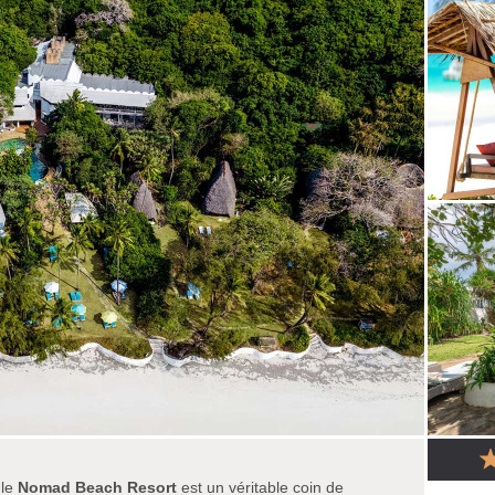
 le
Nomad Beach Resort
est un véritable coin de