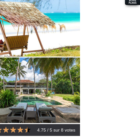
4.75
/ 5 sur
8
votes