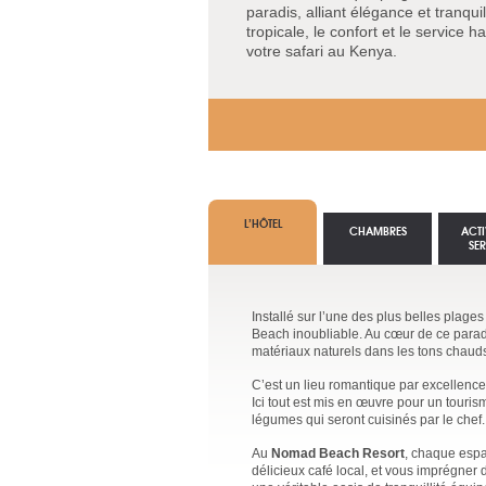
paradis, alliant élégance et tranqui
tropicale, le confort et le servic
votre safari au Kenya.
L’HÔTEL
CHAMBRES
ACTI
SE
Installé sur l’une des plus belles plages
Beach inoubliable. Au cœur de ce paradi
matériaux naturels dans les tons chauds
C’est un lieu romantique par excellenc
Ici tout est mis en œuvre pour un touri
légumes qui seront cuisinés par le chef.
Au
Nomad Beach Resort
, chaque espa
délicieux café local, et vous imprégner 