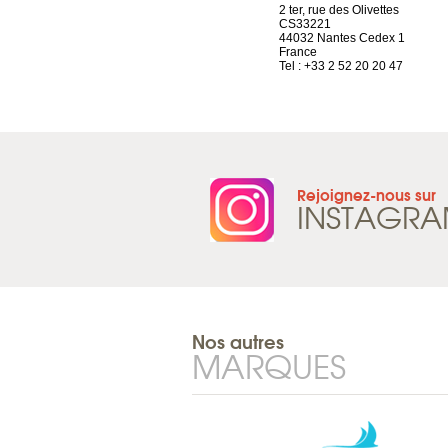
4 rue A de Saint-Exupéry
2 ter, rue des Olivettes
69002 Lyon
CS33221
France
44032 Nantes Cedex 1
Tel : +33 4 81 88 45 68
France
Tel : +33 2 52 20 20 47
Rejoignez-nous sur
INSTAGR
Nos autres
MARQUES