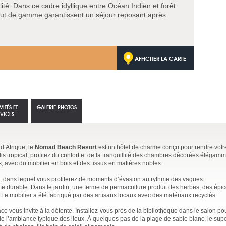
llité. Dans ce cadre idyllique entre Océan Indien et forêt
e haut de gamme garantissent un séjour reposant après
AFFICHER LA CARTE
VITÉS ET
GALERIE PHOTOS
RVICES
 d’Afrique, le
Nomad Beach Resort
est un hôtel de charme conçu pour rendre votre
s tropical, profitez du confort et de la tranquillité des chambres décorées élégam
, avec du mobilier en bois et des tissus en matières nobles.
e, dans lequel vous profiterez de moments d’évasion au rythme des vagues.
sme durable. Dans le jardin, une ferme de permaculture produit des herbes, des épic
 Le mobilier a été fabriqué par des artisans locaux avec des matériaux recyclés.
ce vous invite à la détente. Installez-vous près de la bibliothèque dans le salon p
de l’ambiance typique des lieux. À quelques pas de la plage de sable blanc, le supe