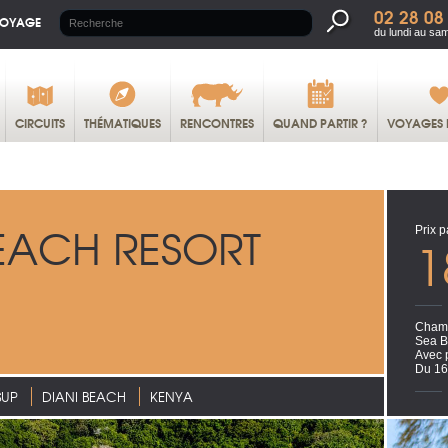
02 28 08
VOYAGE
du lundi au sa
CIRCUITS
THÉMATIQUES
RENCONTRES
QUAND PARTIR ?
VOYAGES 
ACH RESORT
Prix p
1
Chamb
Sea 
Avec 
Du 16
SUP
DIANI BEACH
KENYA