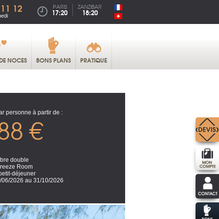
 11 12
PARIS
ZANZIBAR
17:20
18:20
medi
DE NOCES
BONS PLANS
PRATIQUE
ar personne à partir de :
88 €
re double
Breeze Room
petit-déjeuner
/06/2026 au 31/10/2026