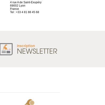
4 rue A de Saint-Exupéry
2 ter, rue des Olivettes
69002 Lyon
CS33221
France
44032 Nantes Cedex 1
Tel : +33 4 81 88 45 68
France
Tel : +33 2 52 20 20 47
Inscription
NEWSLETTER