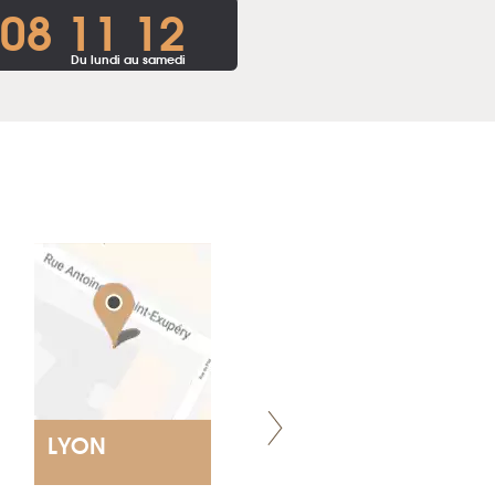
 08 11 12
Du lundi au samedi
LYON
NANTES
ET SIÈGE SOCIAL