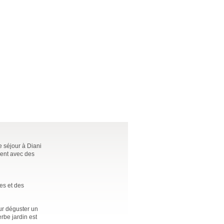
 séjour à Diani
ment avec des
es et des
our déguster un
rbe jardin est