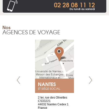
02 28 08 11 12
Du lundi au samedi
Nos
AGENCES DE VOYAGE
NANTES
GENÈV
ET SIÈGE SOCIAL
Saint-Exupéry
2 ter, rue des Olivettes
rue de Montc
n
CS33221
1207 Genèv
44032 Nantes Cedex 1
Suisse
 81 88 45 68
France
Tel : +41 22 