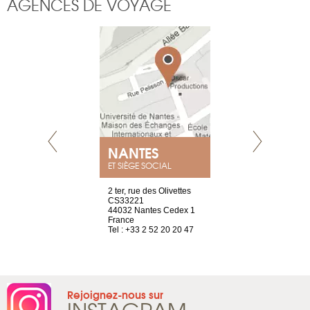
AGENCES DE VOYAGE
NANTES
GENÈV
ET SIÈGE SOCIAL
Saint-Exupéry
2 ter, rue des Olivettes
rue de Montc
n
CS33221
1207 Genèv
44032 Nantes Cedex 1
Suisse
 81 88 45 68
France
Tel : +41 22 
Tel : +33 2 52 20 20 47
Rejoignez-nous sur
INSTAGRAM