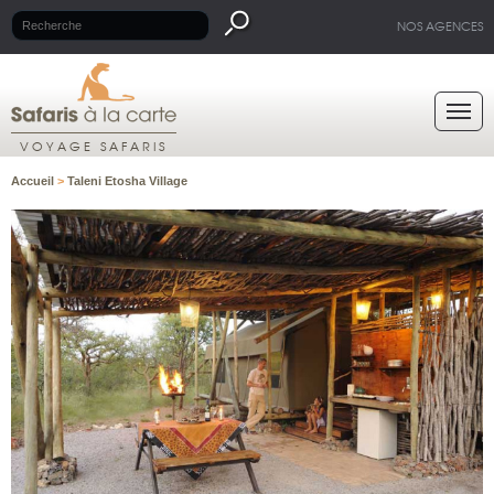
NOS AGENCES
VOYAGE SAFARIS
Accueil
>
Taleni Etosha Village