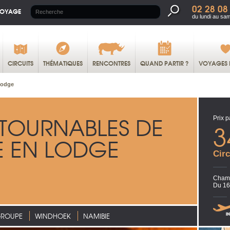
02 28 08
VOYAGE
du lundi au sa
CIRCUITS
THÉMATIQUES
RENCONTRES
QUAND PARTIR ?
VOYAGES 
lodge
NTOURNABLES DE
Prix p
3
E EN LODGE
Circ
Chamb
Du 16
GROUPE
WINDHOEK
NAMIBIE