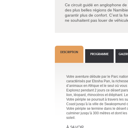
Ce circuit guidé en anglophone de 
des plus belles régions de Namibie 
garantir plus de confort. C’est la 
ne souhaitent pas louer de véhicule
DESCRIPTION
PROGRAMME
GALER
Votre aventure débute par le Parc nati
caractérisés par Etosha Pan, la richess
d’animaux en Afrique et le seul où vous
Explorez pendant 2 jours ce désert par
lion, léopard, rhinocéros et éléphant. Le
Votre périple se poursuit à travers les
Coast jusqu’à la ville de Swakopmund do
Votre périple se termine dans le déser
culminer jusqu’à 300 mètres et dont le
soleil.
À SAVOIR