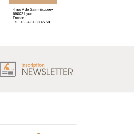
4 rue A de Saint-Exupéry
2 ter, rue des Olivettes
69002 Lyon
CS33221
France
44032 Nantes Cedex 1
Tel : +33 4 81 88 45 68
France
Tel : +33 2 52 20 20 47
Inscription
NEWSLETTER