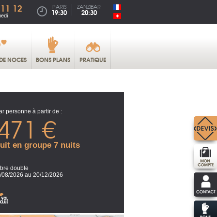
 11 12
PARIS
ZANZIBAR
19:30
20:30
medi
DE NOCES
BONS PLANS
PRATIQUE
ar personne à partir de :
471 €
uit en groupe 7 nuits
re double
/08/2026 au 20/12/2026