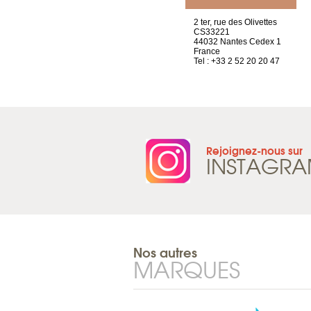
4 rue A de Saint-Exupéry
2 ter, rue des Olivettes
69002 Lyon
CS33221
France
44032 Nantes Cedex 1
Tel : +33 4 81 88 45 68
France
Tel : +33 2 52 20 20 47
Rejoignez-nous sur
INSTAGR
Nos autres
MARQUES