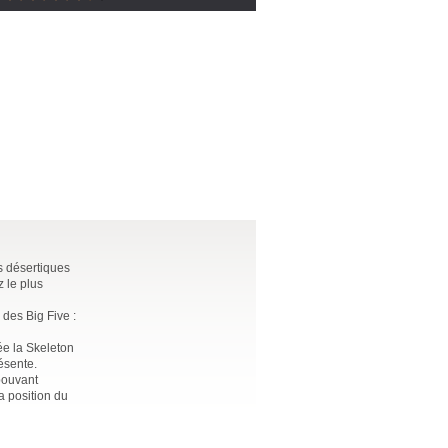
s désertiques
 le plus
des Big Five :
ée la Skeleton
ésente.
pouvant
a position du