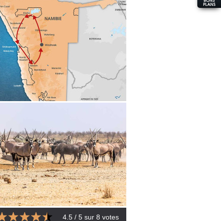
4.5
/ 5 sur
8
votes