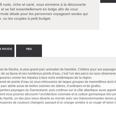
8 nuits, riche et varié, vous emmène à la découverte
et se fait essentiellement en lodge afin de vous
formule idéale pour les personnes voyageant seules qui
, ou les couples à petit budget.
IE PHOTOS
PRIX
onal de Etosha, le plus grand parc animalier de Namibie. Célèbre pour ses paysage
e de sa faune et ses nombreux points d’eau, c’est l’un des parcs où vous observerez
 pourrez croiser les impalas à face noire endémiques de la région.
semé de points d’eau où vous retrouverez de larges groupes de mammifères dont 4 
 parc abrite aussi de belles colonies de zèbres, d’antilopes et de girafes.
 superbes paysages du Damaraland, puis continue sur la côte atlantique aussi appel
nt vous pourrez découvrir l’architecture coloniale et la culture germanique très pr
t du Namib, un des plus vieux déserts au monde avec ses impressionnantes dunes 
s nuances de couleurs changent, passant d’un orange sombre à un rouge vif selon l