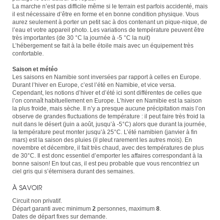
La marche n’est pas difficile même si le terrain est parfois accidenté, mais
il est nécessaire d’être en forme et en bonne condition physique. Vous
aurez seulement à porter un petit sac à dos contenant un pique-nique, de
l’eau et votre appareil photo. Les variations de température peuvent être
très importantes (de 30 °C la journée à -5 °C la nuit)
L’hébergement se fait à la belle étoile mais avec un équipement très
confortable.
Saison et météo
Les saisons en Namibie sont inversées par rapport à celles en Europe.
Durant l’hiver en Europe, c’est l’été en Namibie, et vice versa.
Cependant, les notions d’hiver et d’été ici sont différentes de celles que
l’on connaît habituellement en Europe. L’hiver en Namibie est la saison
la plus froide, mais sèche. Il n’y a presque aucune précipitation mais l’on
observe de grandes fluctuations de température : il peut faire très froid la
nuit dans le désert (juin a août, jusqu’à -5°C) alors que durant la journée,
la température peut monter jusqu’à 25°C. L’été namibien (janvier à fin
mars) est la saison des pluies (il pleut rarement les autres mois). En
novembre et décembre, il fait très chaud, avec des températures de plus
de 30°C. Il est donc essentiel d’emporter les affaires correspondant à la
bonne saison! En tout cas, il est peu probable que vous rencontriez un
ciel gris qui s’éternisera durant des semaines.
À SAVOIR
Circuit non privatif.
Départ garanti avec minimum
2
personnes, maximum
8
.
Dates de départ fixes sur demande.