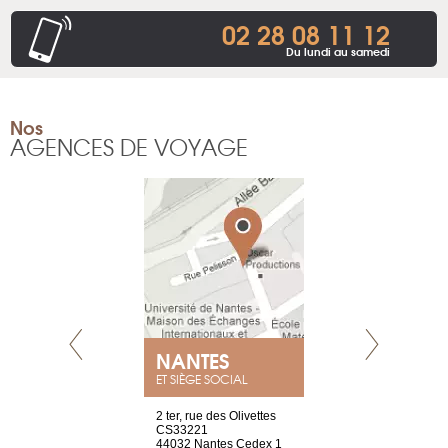
02 28 08 11 12
Du lundi au samedi
Nos
AGENCES DE VOYAGE
NANTES
GENÈV
ET SIÈGE SOCIAL
Saint-Exupéry
2 ter, rue des Olivettes
rue de Montc
n
CS33221
1207 Genèv
44032 Nantes Cedex 1
Suisse