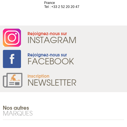
 81 88 45 68
France
Tel : +41 22 
Tel : +33 2 52 20 20 47
Rejoignez-nous sur
INSTAGRAM
Rejoignez-nous sur
FACEBOOK
Inscription
NEWSLETTER
Nos autres
MARQUES