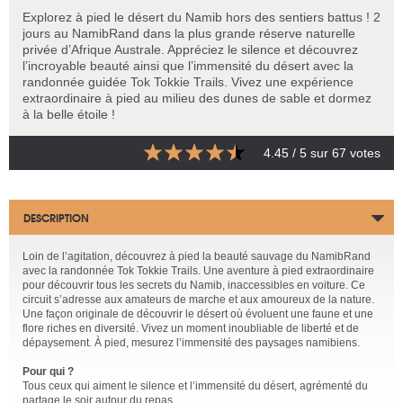
Explorez à pied le désert du Namib hors des sentiers battus ! 2
jours au NamibRand dans la plus grande réserve naturelle
privée d’Afrique Australe. Appréciez le silence et découvrez
l’incroyable beauté ainsi que l’immensité du désert avec la
randonnée guidée Tok Tokkie Trails. Vivez une expérience
extraordinaire à pied au milieu des dunes de sable et dormez
à la belle étoile !
4.45
/ 5 sur
67
votes
DESCRIPTION
Loin de l’agitation, découvrez à pied la beauté sauvage du NamibRand
avec la randonnée Tok Tokkie Trails. Une aventure à pied extraordinaire
pour découvrir tous les secrets du Namib, inaccessibles en voiture. Ce
circuit s’adresse aux amateurs de marche et aux amoureux de la nature.
Une façon originale de découvrir le désert où évoluent une faune et une
flore riches en diversité. Vivez un moment inoubliable de liberté et de
dépaysement. À pied, mesurez l’immensité des paysages namibiens.
Pour qui ?
Tous ceux qui aiment le silence et l’immensité du désert, agrémenté du
partage le soir autour du repas.