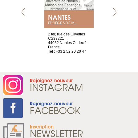
NANTES
GENÈV
ET SIÈGE SOCIAL
Saint-Exupéry
2 ter, rue des Olivettes
rue de Montc
n
CS33221
1207 Genèv
44032 Nantes Cedex 1
Suisse
 81 88 45 68
France
Tel : +41 22 
Tel : +33 2 52 20 20 47
Rejoignez-nous sur
INSTAGRAM
Rejoignez-nous sur
FACEBOOK
Inscription
NEWSLETTER