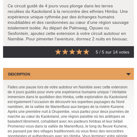
Ce circuit guidé de 4 jours vous plonge dans les terres
reculées du Kaokoland à la rencontre des ethnies Himba. Une
expérience unique rythmée par des échanges humains
inoubliables et des randonnées au cœur d’une région sauvage
totalement isolée. Au départ de Palmwag, Opuwo ou
Sesfontein, ajoutez cette extension à votre circuit autotour en
Namibie. Pour pimenter l’aventure, dormez 2 nuits en bivouac.
5
/ 5 sur
14
votes
DESCRIPTION
Faites une pause lors de votre autotour en Namibie avec cette extension
de 4 jours guidés pour vivre une expérience humaine unique ! Véritable
immersion dans le quotidien des Himba, cette exploration du Kaokoland
est également l’occasion de découvrir les superbes paysages du Nord
namibien, de la vallée de Marienfluss aux berges de la rivière Kunene.
Après une première nuit à Orupembe, vous partez pour deux journées de
marche au cœur du Kaokoland, une région paisible où les antilopes se
baladent librement, cohabitant avec les pasteurs himbas et leur bétail.
Promenez-vous dans la vallée de Marienfluss, le long du fleuve Kunene,
en passant par des villages traditionnels où vous ferez des rencontres
spontanées et authentiques avec les Himba. Vous terminez votre périple