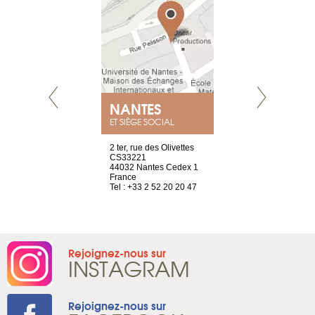
NANTES
GENÈV
ET SIÈGE SOCIAL
Saint-Exupéry
2 ter, rue des Olivettes
rue de Montc
n
CS33221
1207 Genèv
44032 Nantes Cedex 1
Suisse
 81 88 45 68
France
Tel : +41 22 
Tel : +33 2 52 20 20 47
Rejoignez-nous sur
INSTAGRAM
Rejoignez-nous sur