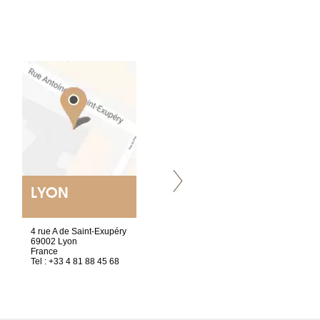
LYON
NANTES
ET SIÈGE SOCIAL
4 rue A de Saint-Exupéry
2 ter, rue des Olivettes
69002 Lyon
CS33221
France
44032 Nantes Cedex 1
Tel : +33 4 81 88 45 68
France
Tel : +33 2 52 20 20 47