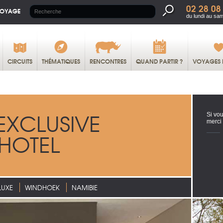
02 28 08
VOYAGE
du lundi au sa
CIRCUITS
THÉMATIQUES
RENCONTRES
QUAND PARTIR ?
VOYAGES 
 EXCLUSIVE
Si vou
merci
HOTEL
LUXE
WINDHOEK
NAMIBIE