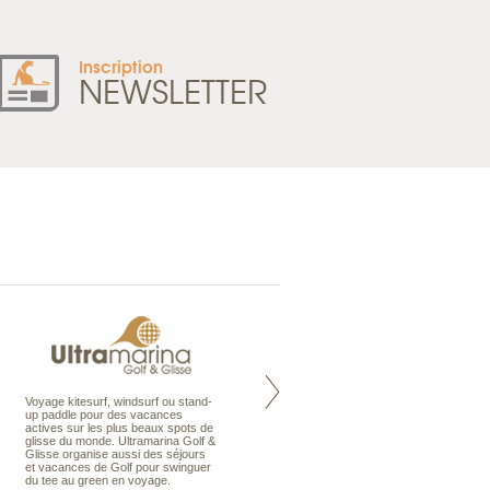
Inscription
NEWSLETTER
Voyage kitesurf, windsurf ou stand-
Maldives à la Carte propose tous
up paddle pour des vacances
les types de voyages aux Maldives,
actives sur les plus beaux spots de
en séjour ou en croisière, pour des
glisse du monde. Ultramarina Golf &
couples, des vacances en famille ou
Glisse organise aussi des séjours
individuels amateurs de croisière.
et vacances de Golf pour swinguer
Une sélection d’îles et hôtels, fruit
du tee au green en voyage.
d’un travail rigoureux, pour offrir le