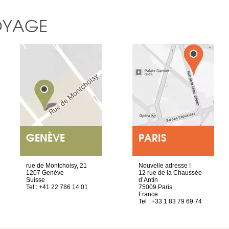
OYAGE
GENÈVE
PARIS
rue de Montchoisy, 21
Nouvelle adresse !
1207 Genève
12 rue de la Chaussée
Suisse
d’Antin
Tel : +41 22 786 14 01
75009 Paris
France
Tel : +33 1 83 79 69 74