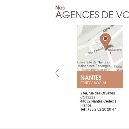
Nos
AGENCES DE V
LYON
NANTES
ET SIÈGE SOCIAL
4 rue A de Saint-Exupéry
2 ter, rue des Olivettes
69002 Lyon
CS33221
France
44032 Nantes Cedex 1
Tel : +33 4 81 88 45 68
France
Tel : +33 2 52 20 20 47