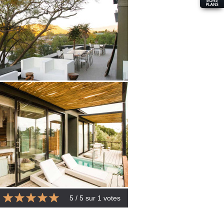
5
/ 5 sur
1
votes