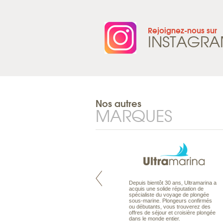
Rejoignez-nous sur
INSTAGR
Nos autres
MARQUES
Pacifique à la carte est le spécialiste
Depuis bientôt 30 ans, Ultramarina a
des voyages dans le Pacifique.
acquis une solide réputation de
Partez à l’autre bout du monde, en
spécialiste du voyage de plongée
séjour ou en croisière, pour
sous-marine. Plongeurs confirmés
découvrir des peuples et des îles
ou débutants, vous trouverez des
toujours plus surprenants, en hôtels
offres de séjour et croisière plongée
de luxe, comme dans des pensions
dans le monde entier.