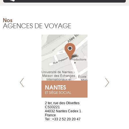
Nos
AGENCES DE VOYAGE
NANTES
GENÈV
ET SIÈGE SOCIAL
Saint-Exupéry
2 ter, rue des Olivettes
rue de Montc
n
CS33221
1207 Genèv
44032 Nantes Cedex 1
Suisse
 81 88 45 68
France
Tel : +41 22 
Tel : +33 2 52 20 20 47