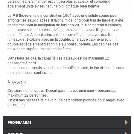
Le salon-salle à manger est un peu plus spacieux, et comprend
également un téléviseur et une bibliothèque bien fournie.
Le
MS Sjoveien
a été construit en 1964 avec une solide coque pour
affronter les eaux glacées. Il fait 41 m de long pour 8 m de large et a été
transformé pour la navigation de loisir en 2017. Il comprend 8 cabines,
toutes avec salle de bains privée, dont 4 cabines avec lits jumeaux au
pont inférieur. Au pont principal, on trouve 2 cabines avec des lits
jumeaux et 1 cabine avec un lit double. Une autre cabine avec un lit
double est également disponible au pont supérieur. Les cabines des
deux ponts supérieurs ont des fenêtres.
Dans tous les cas, la capacité des bateaux est de maximum 12
passagers à bord.
Les repas sont servis sous forme de buffet, le café, le thé et les boissons
non alcoolisées sont inclus.
À SAVOIR
Croisière non privative. Départ garanti avec minimum 4 personnes,
maximum 12 personnes.
Il n’est pas nécessaire d’avoir une certification plongée pour nager avec
les orques.
PROGRAMME