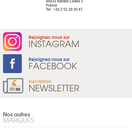
44032 Nantes Cedex 1
Suisse
 81 88 45 68
France
Tel : +41 22 
Tel : +33 2 52 20 20 47
Rejoignez-nous sur
INSTAGRAM
Rejoignez-nous sur
FACEBOOK
Inscription
NEWSLETTER
Nos autres
MARQUES