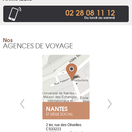
02 28 08 11 12
Du lundi au samedi
Nos
AGENCES DE VOYAGE
NANTES
GENÈV
ET SIÈGE SOCIAL
Saint-Exupéry
2 ter, rue des Olivettes
rue de Montc
n
CS33221
1207 Genèv