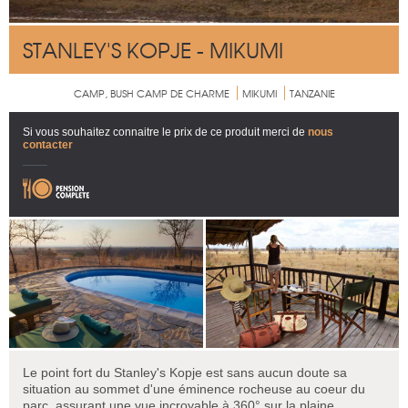
STANLEY'S KOPJE - MIKUMI
CAMP, BUSH CAMP DE CHARME
MIKUMI
TANZANIE
Si vous souhaitez connaitre le prix de ce produit merci de
nous
contacter
Le point fort du Stanley's Kopje est sans aucun doute sa
situation au sommet d'une éminence rocheuse au coeur du
parc, assurant une vue incroyable à 360° sur la plaine