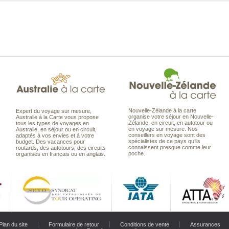
Nouvelle-Zélande à la carte
Expert du voyage sur mesure,
organise votre séjour en Nouvelle-
Australie à la Carte vous propose
Zélande, en circuit, en autotour ou
tous les types de voyages en
en voyage sur mesure. Nos
Australie, en séjour ou en circuit,
conseillers en voyage sont des
adaptés à vos envies et à votre
spécialistes de ce pays qu’ils
budget. Des vacances pour
connaissent presque comme leur
routards, des autotours, des circuits
poche.
organisés en français ou en anglais.
Plan du site
Formulaire de retour
Conditions de vente
Assurances