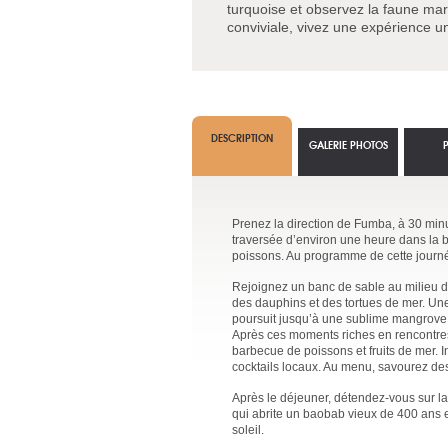
turquoise et observez la faune ma
conviviale, vivez une expérience un
DESCRIPTION
GALERIE PHOTOS
Prenez la direction de Fumba, à 30 minu
traversée d’environ une heure dans la b
poissons. Au programme de cette journée
Rejoignez un banc de sable au milieu de
des dauphins et des tortues de mer. Une
poursuit jusqu’à une sublime mangrove
Après ces moments riches en rencontres
barbecue de poissons et fruits de mer. 
cocktails locaux. Au menu, savourez de
Après le déjeuner, détendez-vous sur la 
qui abrite un baobab vieux de 400 ans e
soleil.