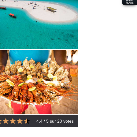
4.4
/ 5 sur
20
votes