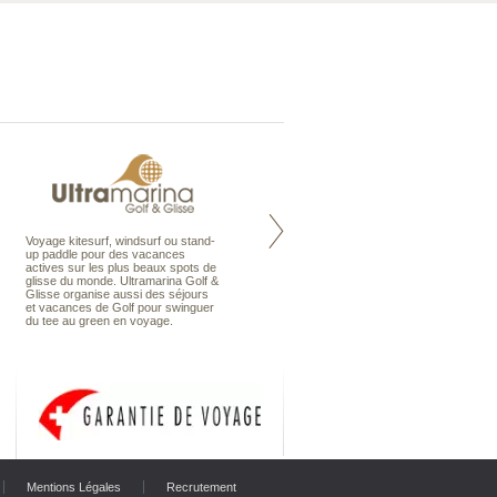
Voyage kitesurf, windsurf ou stand-
Maldives à la Carte propose tous
up paddle pour des vacances
les types de voyages aux Maldives,
actives sur les plus beaux spots de
en séjour ou en croisière, pour des
glisse du monde. Ultramarina Golf &
couples, des vacances en famille ou
Glisse organise aussi des séjours
individuels amateurs de croisière.
et vacances de Golf pour swinguer
Une sélection d’îles et hôtels, fruit
du tee au green en voyage.
d’un travail rigoureux, pour offrir le
meilleur des Maldives.
Mentions Légales
Recrutement