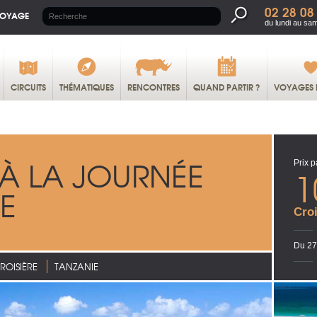
02 28 08
VOYAGE
du lundi au sa
CIRCUITS
THÉMATIQUES
RENCONTRES
QUAND PARTIR ?
VOYAGES 
 À LA JOURNÉE
Prix p
1
UE
Croi
Du 27
ROISIÈRE
TANZANIE