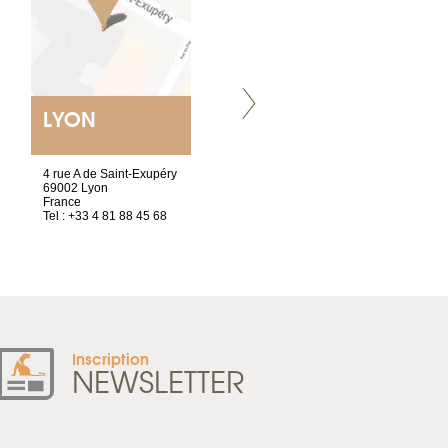
LYON
NANTES
ET SIÈGE SOCIAL
4 rue A de Saint-Exupéry
2 ter, rue des Olivettes
69002 Lyon
CS33221
France
44032 Nantes Cedex 1
Tel : +33 4 81 88 45 68
France
Tel : +33 2 52 20 20 47
Inscription
NEWSLETTER