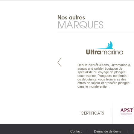
Nos autres
MARQUES
Pacifique à la carte est le spécialiste
Depuis bientôt 30 ans, Ultramarina a
des voyages dans le Pacifique.
acquis une solide réputation de
Partez à l’autre bout du monde, en
spécialiste du voyage de plongée
séjour ou en croisière, pour
sous-marine. Plongeurs confirmés
découvrir des peuples et des îles
ou débutants, vous trouverez des
toujours plus surprenants, en hôtels
offres de séjour et croisière plongée
de luxe, comme dans des pensions
dans le monde entier.
de charme.
CERTIFICATS
Contact
Demande de devis