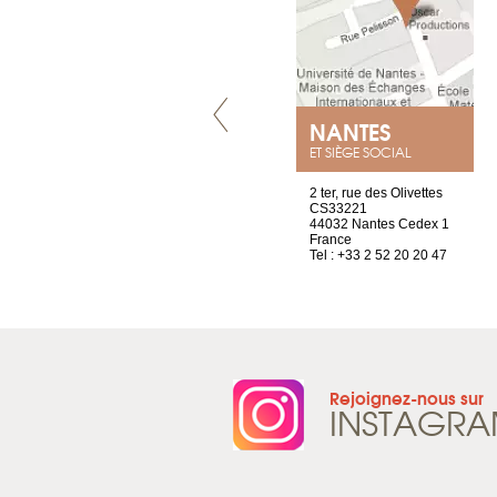
LYON
NANTES
ET SIÈGE SOCIAL
4 rue A de Saint-Exupéry
2 ter, rue des Olivettes
69002 Lyon
CS33221
France
44032 Nantes Cedex 1
Tel : +33 4 81 88 45 68
France
Tel : +33 2 52 20 20 47
Rejoignez-nous sur
INSTAGR