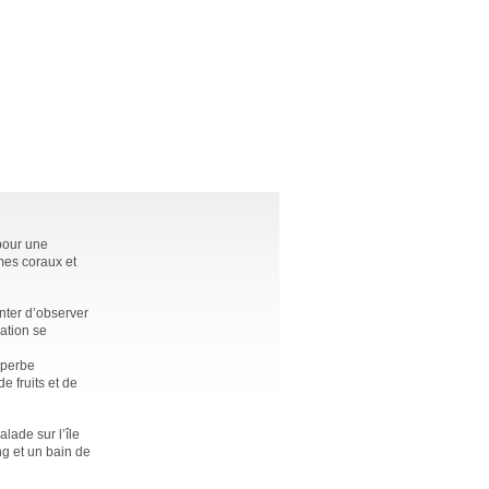
pour une
mes coraux et
nter d’observer
ation se
uperbe
e fruits et de
lade sur l’île
ng et un bain de