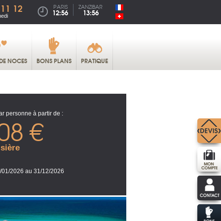
 11 12
PARIS
ZANZIBAR
12:56
13:56
medi
DE NOCES
BONS PLANS
PRATIQUE
ar personne à partir de :
08 €
sière
/01/2026 au 31/12/2026