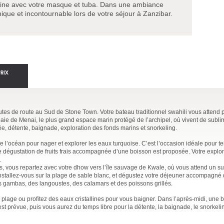
rine avec votre masque et tuba. Dans une ambiance
ique et incontournable lors de votre séjour à Zanzibar.
PRIX
tes de route au Sud de Stone Town. Votre bateau traditionnel swahili vous attend 
aie de Menai, le plus grand espace marin protégé de l’archipel, où vivent de subli
, détente, baignade, exploration des fonds marins et snorkeling.
 l’océan pour nager et explorer les eaux turquoise. C’est l’occasion idéale pour te
 dégustation de fruits frais accompagnée d’une boisson est proposée. Votre explor
.
, vous repartez avec votre dhow vers l’île sauvage de Kwale, où vous attend un s
Installez-vous sur la plage de sable blanc, et dégustez votre déjeuner accompagné d
s gambas, des langoustes, des calamars et des poissons grillés.
plage ou profitez des eaux cristallines pour vous baigner. Dans l’après-midi, une ba
st prévue, puis vous aurez du temps libre pour la détente, la baignade, le snorkeli