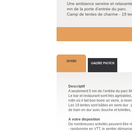
Une ambiance sereine et relaxante 
mn de la porte d’entrée du parc.
Camp de tentes de charme - 19 te
DIVERS
GALERIE PHOTOS
Descriptif
A seulement 5 mn de l’entrée du parc M
Le bar et restaurant sont très agréables
rotin où il fait bon boire un verre, à mo
Les 19 tentes sont bâties en semi-dur : p
de bain en dur avec douche et toilettes
A votre disposition
De nombreuses activités peuvent être ré
- randonnée en VTT, le sentier démarra