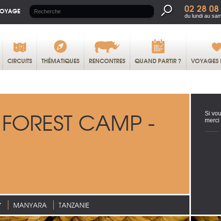
02 28 08
VOYAGE
du lundi au sa
CIRCUITS
THÉMATIQUES
RENCONTRES
QUAND PARTIR ?
VOYAGES 
FOREST CAMP -
Si vou
merci
*
MANYARA
TANZANIE