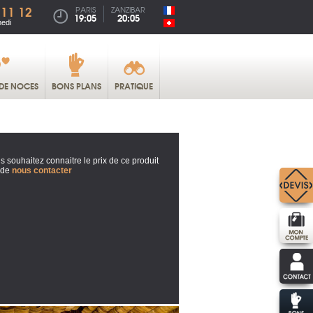
 11 12
PARIS
ZANZIBAR
19:05
20:05
medi
DE NOCES
BONS PLANS
PRATIQUE
s souhaitez connaitre le prix de ce produit
 de
nous contacter