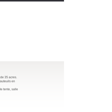
 de 35 acres.
fauteuils en
e tente, salle