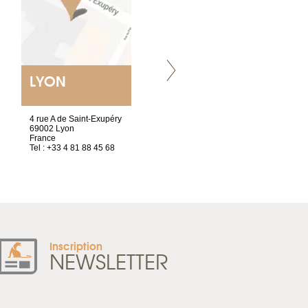
LYON
NANTES
ET SIÈGE SOCIAL
4 rue A de Saint-Exupéry
2 ter, rue des Olivettes
69002 Lyon
CS33221
France
44032 Nantes Cedex 1
Tel : +33 4 81 88 45 68
France
Tel : +33 2 52 20 20 47
Inscription
NEWSLETTER