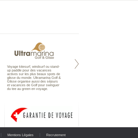
Voyage kitesurf, windsurf ou stand-
Maldives à la Carte propose tous
up paddle pour des vacances
les types de voyages aux Maldives,
actives sur les plus beaux spots de
en séjour ou en croisière, pour des
glisse du monde. Ultramarina Golf &
couples, des vacances en famille ou
Glisse organise aussi des séjours
individuels amateurs de croisière.
et vacances de Golf pour swinguer
Une sélection d’îles et hôtels, fruit
du tee au green en voyage.
d’un travail rigoureux, pour offrir le
meilleur des Maldives.
Mentions Légales
Recrutement