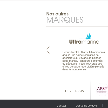
Nos autres
MARQUES
Pacifique à la carte est le spécialiste
Depuis bientôt 30 ans, Ultramarina a
des voyages dans le Pacifique.
acquis une solide réputation de
Partez à l’autre bout du monde, en
spécialiste du voyage de plongée
séjour ou en croisière, pour
sous-marine. Plongeurs confirmés
découvrir des peuples et des îles
ou débutants, vous trouverez des
toujours plus surprenants, en hôtels
offres de séjour et croisière plongée
de luxe, comme dans des pensions
dans le monde entier.
de charme.
CERTIFICATS
Contact
Demande de devis