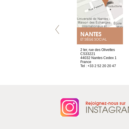
LYON
NANTES
ET SIÈGE SOCIAL
4 rue A de Saint-Exupéry
2 ter, rue des Olivettes
69002 Lyon
CS33221
France
44032 Nantes Cedex 1
Tel : +33 4 81 88 45 68
France
Tel : +33 2 52 20 20 47
Rejoignez-nous sur
INSTAGR