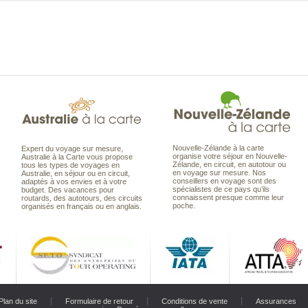
Nouvelle-Zélande à la carte
Expert du voyage sur mesure,
organise votre séjour en Nouvelle-
Australie à la Carte vous propose
Zélande, en circuit, en autotour ou
tous les types de voyages en
en voyage sur mesure. Nos
Australie, en séjour ou en circuit,
conseillers en voyage sont des
adaptés à vos envies et à votre
spécialistes de ce pays qu’ils
budget. Des vacances pour
connaissent presque comme leur
routards, des autotours, des circuits
poche.
organisés en français ou en anglais.
Plan du site
Formulaire de retour
Conditions de vente
Assurances